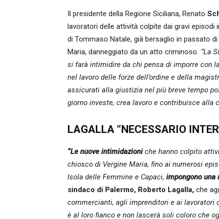
Il presidente della Regione Siciliana, Renato
Sch
lavoratori delle attività colpite dai gravi episodi
di Tommaso Natale, già bersaglio in passato di
Maria, danneggiato da un atto criminoso
. “La S
si farà intimidire da chi pensa di imporre con la
nel lavoro delle forze dell’ordine e della magist
assicurati alla giustizia nel più breve tempo po
giorno investe, crea lavoro e contribuisce alla cr
LAGALLA “NECESSARIO INTE
“Le nuove intimidazioni
che hanno colpito attivi
chiosco di Vergine Maria, fino ai numerosi episo
Isola delle Femmine e Capaci,
impongono una r
sindaco di Palermo, Roberto Lagalla,
che agg
commercianti, agli imprenditori e ai lavoratori
è al loro fianco e non lascerà soli coloro che 