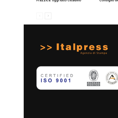
Frazzica: oggi lutto cittadino
Consiglio de