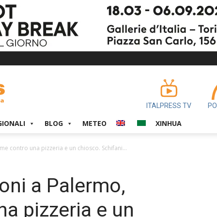
ITALPRESS TV
PO
GIONALI
BLOG
METEO
XINHUA
e contro una pizzeria e un chiosco. Schifani...
oni a Palermo,
a pizzeria e un