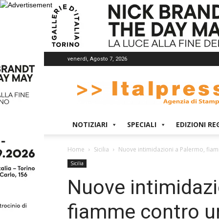
venerdì, Agosto 7, 2026
Italpress
NOTIZIARI
SPECIALI
EDIZIONI RE
Home
Sicilia
Nuove intimidazioni a Palermo, fiamm
Sicilia
Nuove intimidazi
fiamme contro un