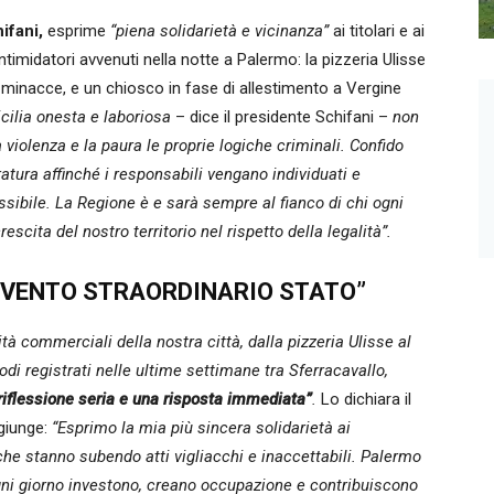
ifani,
esprime
“piena solidarietà e vicinanza”
ai titolari e ai
 intimidatori avvenuti nella notte a Palermo: la pizzeria Ulisse
 minacce, e un chiosco in fase di allestimento a Vergine
icilia onesta e laboriosa
– dice il presidente Schifani –
non
 violenza e la paura le proprie logiche criminali. Confido
ratura affinché i responsabili vengano individuati e
ssibile. La Regione è e sarà sempre al fianco di chi ogni
escita del nostro territorio nel rispetto della legalità”.
RVENTO STRAORDINARIO STATO”
tà commerciali della nostra città, dalla pizzeria Ulisse al
di registrati nelle ultime settimane tra Sferracavallo,
iflessione seria e una risposta immediata”
.
Lo dichiara il
iunge:
“Esprimo la mia più sincera solidarietà ai
 che stanno subendo atti vigliacchi e inaccettabili. Palermo
ogni giorno investono, creano occupazione e contribuiscono