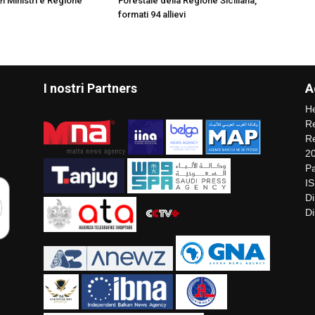
i Ministri e Regione
Forestale della Regione Siciliana,
formati 94 allievi
I nostri Partners
A
He
Re
Re
2
Pa
I
Di
Di