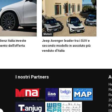
Motori
nz Italia investe
Jeep Avenger leader tra i SUV e
ento dell’offerta
secondo modello in assoluto più
venduto d’Italia
I nostri Partners
A
He
Re
Re
2
Pa
I