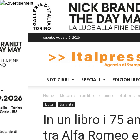
sabato, Agosto 8, 2026
Italpress
NOTIZIARI
SPECIALI
EDIZIONI RE
Home
Motori
In un libro i 75 anni di collaborazio
Motori
Stellantis
In un libro i 75 a
tra Alfa Romeo e