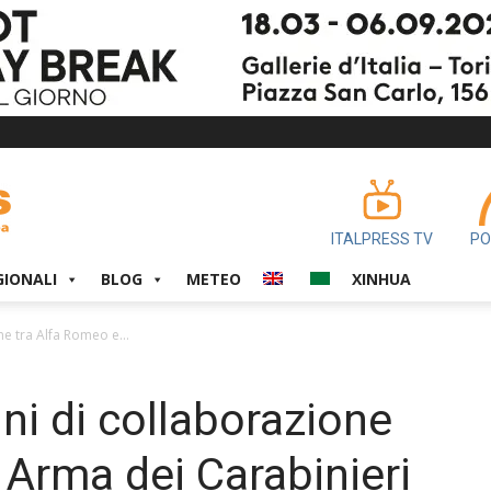
ITALPRESS TV
PO
GIONALI
BLOG
METEO
XINHUA
ne tra Alfa Romeo e...
nni di collaborazione
 Arma dei Carabinieri