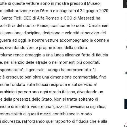
 Molte di queste vetture sono in mostra presso il Museo,
 in collaborazione con l’Arma e inaugurata il 24 giugno 2020
. Santo Ficili, CEO di Alfa Romeo e COO di Maserati, ha
ollettiva del nostro Paese, così come lo sono i Carabinieri.
di passione, disciplina, dedizione e velocità al servizio del
uerra ad oggi, le nostre vetture accompagnano le donne e
ne, diventando vere e proprie icone della cultura
 volume rende omaggio a una lunga alleanza fatta di fiducia
e, nel silenzio delle strade o nei momenti più concitati,
ponsabilità”. Il generale Luongo ha commentato: “Il
eo è cresciuto ben oltre una dimensione commerciale, fino
e fondato sulla fiducia reciproca e sul servizio al
rabinieri percorrono ogni strada italiana, diventando un
della presenza dello Stato. Non si tratta soltanto di
che di identità: vedere una ‘gazzellà avvicinarsi significa,
riconoscibilità di questi mezzi contribuisce in modo
i sicurezza, rafforzando quel rapporto di fiducia che è alla