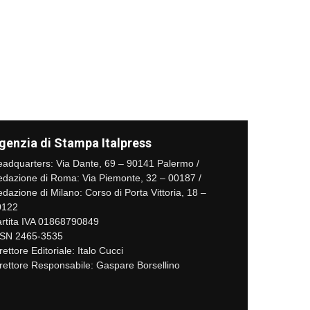
genzia di Stampa Italpress
adquarters: Via Dante, 69 – 90141 Palermo /
dazione di Roma: Via Piemonte, 32 – 00187 /
dazione di Milano: Corso di Porta Vittoria, 18 –
0122
rtita IVA 01868790849
SSN 2465-3535
rettore Editoriale: Italo Cucci
rettore Responsabile: Gaspare Borsellino