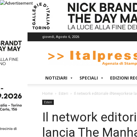
giovedì, Agosto 6, 2026
Italpress
NOTIZIARI
SPECIALI
EDIZIONI RE
Home
Esteri
Il network editoriale ilNewyorkese l
Esteri
Il network editor
lancia The Manha