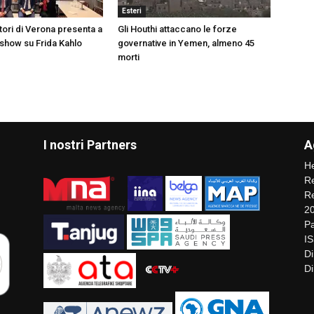
Esteri
stori di Verona presenta a
Gli Houthi attaccano le forze
show su Frida Kahlo
governative in Yemen, almeno 45
morti
I nostri Partners
A
He
Re
Re
2
Pa
I
Di
Di