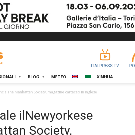
ITALPRESS TV
PO
GIONALI
BLOG
METEO
XINHUA
ancia The Manhattan Society, magazine cartaceo in inglese
iale ilNewyorkese
ttan Society,