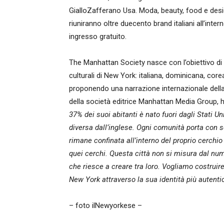
GialloZafferano Usa. Moda, beauty, food e desig
riuniranno oltre duecento brand italiani all’int
ingresso gratuito.
The Manhattan Society nasce con l’obiettivo d
culturali di New York: italiana, dominicana, core
proponendo una narrazione internazionale della
della società editrice Manhattan Media Group, h
37% dei suoi abitanti è nato fuori dagli Stati U
diversa dall’inglese. Ogni comunità porta con s
rimane confinata all’interno del proprio cerchi
quei cerchi. Questa città non si misura dal nume
che riesce a creare tra loro. Vogliamo costruir
New York attraverso la sua identità più autentic
– foto ilNewyorkese –