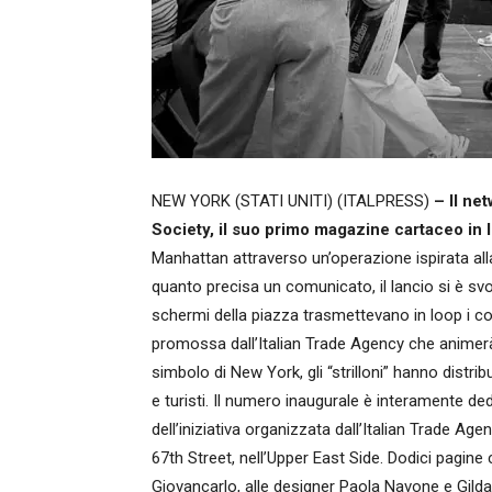
NEW YORK (STATI UNITI) (ITALPRESS)
– Il ne
Society, il suo primo magazine cartaceo in l
Manhattan attraverso un’operazione ispirata alla
quanto precisa un comunicato, il lancio si è s
schermi della piazza trasmettevano in loop i co
promossa dall’Italian Trade Agency che animerà
simbolo di New York, gli “strilloni” hanno distr
e turisti. Il numero inaugurale è interamente de
dell’iniziativa organizzata dall’Italian Trade Ag
67th Street, nell’Upper East Side. Dodici pagine
Giovancarlo, alle designer Paola Navone e Gilda