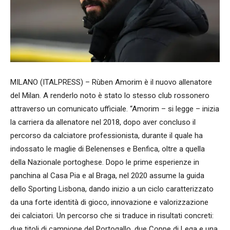
MILANO (ITALPRESS) – Rùben Amorim è il nuovo allenatore
del Milan. A renderlo noto è stato lo stesso club rossonero
attraverso un comunicato ufficiale. “Amorim – si legge – inizia
la carriera da allenatore nel 2018, dopo aver concluso il
percorso da calciatore professionista, durante il quale ha
indossato le maglie di Belenenses e Benfica, oltre a quella
della Nazionale portoghese. Dopo le prime esperienze in
panchina al Casa Pia e al Braga, nel 2020 assume la guida
dello Sporting Lisbona, dando inizio a un ciclo caratterizzato
da una forte identità di gioco, innovazione e valorizzazione
dei calciatori. Un percorso che si traduce in risultati concreti:
due titoli di campione del Portogallo, due Coppe di Lega e una