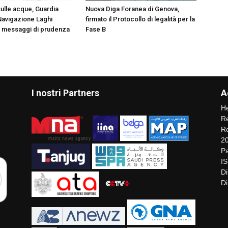
ulle acque, Guardia
Nuova Diga Foranea di Genova,
Navigazione Laghi
firmato il Protocollo di legalità per la
i messaggi di prudenza
Fase B
I nostri Partners
A
He
Re
Re
2
Pa
I
Di
Di