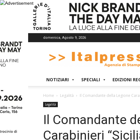
domenica, Agosto 9, 2026
Italpress
NOTIZIARI
SPECIALI
EDIZIONI RE
Home
Legalità
Il Comandante della Legione Carabin
Legalità
Il Comandante de
Carabinieri “Sici