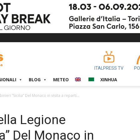
ITALPRESS TV
PO
GIONALI
BLOG
METEO
XINHUA
ieri “Sicilia” Del Monaco in visita a reparti...
lla Legione
lia” Del Monaco in