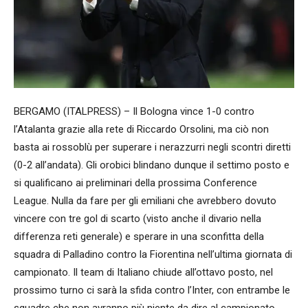
BERGAMO (ITALPRESS) – Il Bologna vince 1-0 contro
l’Atalanta grazie alla rete di Riccardo Orsolini, ma ciò non
basta ai rossoblù per superare i nerazzurri negli scontri diretti
(0-2 all’andata). Gli orobici blindano dunque il settimo posto e
si qualificano ai preliminari della prossima Conference
League. Nulla da fare per gli emiliani che avrebbero dovuto
vincere con tre gol di scarto (visto anche il divario nella
differenza reti generale) e sperare in una sconfitta della
squadra di Palladino contro la Fiorentina nell’ultima giornata di
campionato. Il team di Italiano chiude all’ottavo posto, nel
prossimo turno ci sarà la sfida contro l’Inter, con entrambe le
squadre che non avranno più niente da dire al campionato.