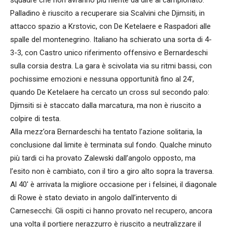
Palladino è riuscito a recuperare sia Scalvini che Djimsiti, in
attacco spazio a Krstovic, con De Ketelaere e Raspadori alle
spalle del montenegrino. Italiano ha schierato una sorta di 4-
3-3, con Castro unico riferimento offensivo e Bernardeschi
sulla corsia destra. La gara è scivolata via su ritmi bassi, con
pochissime emozioni e nessuna opportunità fino al 24′,
quando De Ketelaere ha cercato un cross sul secondo palo:
Djimsiti si è staccato dalla marcatura, ma non è riuscito a
colpire di testa.
Alla mezz’ora Bernardeschi ha tentato l’azione solitaria, la
conclusione dal limite è terminata sul fondo. Qualche minuto
più tardi ci ha provato Zalewski dall’angolo opposto, ma
l’esito non è cambiato, con il tiro a giro alto sopra la traversa.
Al 40′ è arrivata la migliore occasione per i felsinei, il diagonale
di Rowe è stato deviato in angolo dall’intervento di
Carnesecchi. Gli ospiti ci hanno provato nel recupero, ancora
una volta il portiere nerazzurro è riuscito a neutralizzare il