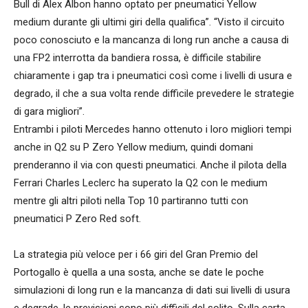
Bull di Alex Albon hanno optato per pneumatici Yellow
medium durante gli ultimi giri della qualifica”. “Visto il circuito
poco conosciuto e la mancanza di long run anche a causa di
una FP2 interrotta da bandiera rossa, è difficile stabilire
chiaramente i gap tra i pneumatici così come i livelli di usura e
degrado, il che a sua volta rende difficile prevedere le strategie
di gara migliori”.
Entrambi i piloti Mercedes hanno ottenuto i loro migliori tempi
anche in Q2 su P Zero Yellow medium, quindi domani
prenderanno il via con questi pneumatici. Anche il pilota della
Ferrari Charles Leclerc ha superato la Q2 con le medium
mentre gli altri piloti nella Top 10 partiranno tutti con
pneumatici P Zero Red soft.
La strategia più veloce per i 66 giri del Gran Premio del
Portogallo è quella a una sosta, anche se date le poche
simulazioni di long run e la mancanza di dati sui livelli di usura
e degrade, le previsioni sono più difficili del solito. Sulla carta,