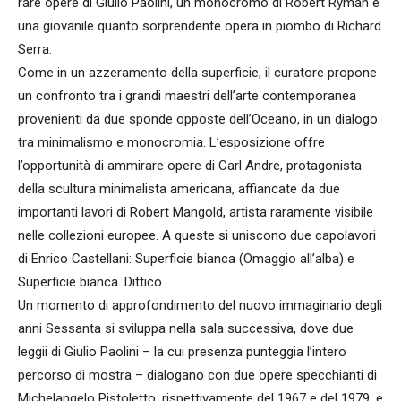
rare opere di Giulio Paolini, un monocromo di Robert Ryman e
una giovanile quanto sorprendente opera in piombo di Richard
Serra.
Come in un azzeramento della superficie, il curatore propone
un confronto tra i grandi maestri dell’arte contemporanea
provenienti da due sponde opposte dell’Oceano, in un dialogo
tra minimalismo e monocromia. L’esposizione offre
l’opportunità di ammirare opere di Carl Andre, protagonista
della scultura minimalista americana, affiancate da due
importanti lavori di Robert Mangold, artista raramente visibile
nelle collezioni europee. A queste si uniscono due capolavori
di Enrico Castellani: Superficie bianca (Omaggio all’alba) e
Superficie bianca. Dittico.
Un momento di approfondimento del nuovo immaginario degli
anni Sessanta si sviluppa nella sala successiva, dove due
leggii di Giulio Paolini – la cui presenza punteggia l’intero
percorso di mostra – dialogano con due opere specchianti di
Michelangelo Pistoletto, rispettivamente del 1967 e del 1979, e