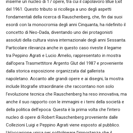
insieme un nucleo di 17 opere, tra cui il capolavoro Blue Exit
del 1961. Questo tributo si ricollega a uno degli aspetti
fondamentali della ricerca di Rauschenberg, che, fin dai suoi
esordi con la monocromia degli anni Cinquanta, ha ridefinito il
concetto di Neo-Dada, diventando uno dei protagonisti
assoluti della cultura visiva internazionale degli anni Sessanta.
Particolare rilevanza anche in questo caso riveste il legame
tra Peppino Agrati e Lucio Amelio, rappresentato in mostra
dall’opera Trasmettitore Argento Glut del 1987 e proveniente
dalla storica esposizione organizzata dal gallerista
napoletano. Accanto alle grandi opere e ai disegni, la mostra
include litografie straordinarie che raccontano non solo
l’evoluzione tecnica che Rauschenberg ha reso innovativa, ma
anche il suo rapporto con le immagini e i temi della società e
della politica dell’epoca. Questa è la prima volta che l’intero
nucleo di opere di Robert Rauschenberg proveniente dalle
Collezioni Luigi e Peppino Agrati viene esposto al pubblico.
Un’occasione unica per sottolineare l’importanza che il