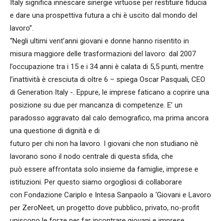
Italy significa innescare sinergie virtuose per restituire fiducia
e dare una prospettiva futura a chi è uscito dal mondo del
lavoro”.
“Negli ultimi vent’anni giovani e donne hanno risentito in
misura maggiore delle trasformazioni del lavoro: dal 2007
l’occupazione tra i 15 e i 34 anni è calata di 5,5 punti, mentre
l’inattività è cresciuta di oltre 6 – spiega Oscar Pasquali, CEO
di Generation Italy -. Eppure, le imprese faticano a coprire una
posizione su due per mancanza di competenze. E’ un
paradosso aggravato dal calo demografico, ma prima ancora
una questione di dignità e di
futuro per chi non ha lavoro. I giovani che non studiano nè
lavorano sono il nodo centrale di questa sfida, che
può essere affrontata solo insieme da famiglie, imprese e
istituzioni. Per questo siamo orgogliosi di collaborare
con Fondazione Cariplo e Intesa Sanpaolo a ‘Giovani e Lavoro
per ZeroNeet, un progetto dove pubblico, privato, no-profit
uniscono le forze per far incontrare giovani e imprese