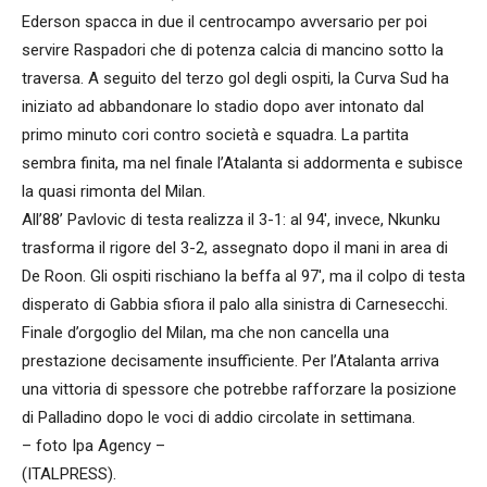
Ederson spacca in due il centrocampo avversario per poi
servire Raspadori che di potenza calcia di mancino sotto la
traversa. A seguito del terzo gol degli ospiti, la Curva Sud ha
iniziato ad abbandonare lo stadio dopo aver intonato dal
primo minuto cori contro società e squadra. La partita
sembra finita, ma nel finale l’Atalanta si addormenta e subisce
la quasi rimonta del Milan.
All’88’ Pavlovic di testa realizza il 3-1: al 94′, invece, Nkunku
trasforma il rigore del 3-2, assegnato dopo il mani in area di
De Roon. Gli ospiti rischiano la beffa al 97′, ma il colpo di testa
disperato di Gabbia sfiora il palo alla sinistra di Carnesecchi.
Finale d’orgoglio del Milan, ma che non cancella una
prestazione decisamente insufficiente. Per l’Atalanta arriva
una vittoria di spessore che potrebbe rafforzare la posizione
di Palladino dopo le voci di addio circolate in settimana.
– foto Ipa Agency –
(ITALPRESS).