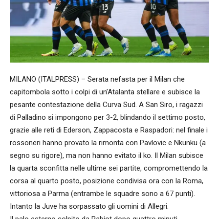
MILANO (ITALPRESS) – Serata nefasta per il Milan che
capitombola sotto i colpi di un’Atalanta stellare e subisce la
pesante contestazione della Curva Sud. A San Siro, i ragazzi
di Palladino si impongono per 3-2, blindando il settimo posto,
grazie alle reti di Ederson, Zappacosta e Raspadori: nel finale i
rossoneri hanno provato la rimonta con Pavlovic e Nkunku (a
segno su rigore), ma non hanno evitato il ko. Il Milan subisce
la quarta sconfitta nelle ultime sei partite, compromettendo la
corsa al quarto posto, posizione condivisa ora con la Roma,
vittoriosa a Parma (entrambe le squadre sono a 67 punti).
Intanto la Juve ha sorpassato gli uomini di Allegri.
Il palo esterno colpito da Rabiot dopo quattro minuti