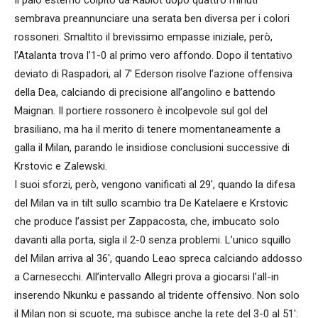
sembrava preannunciare una serata ben diversa per i colori
rossoneri. Smaltito il brevissimo empasse iniziale, però,
l’Atalanta trova l’1-0 al primo vero affondo. Dopo il tentativo
deviato di Raspadori, al 7′ Ederson risolve l’azione offensiva
della Dea, calciando di precisione all’angolino e battendo
Maignan. Il portiere rossonero è incolpevole sul gol del
brasiliano, ma ha il merito di tenere momentaneamente a
galla il Milan, parando le insidiose conclusioni successive di
Krstovic e Zalewski.
I suoi sforzi, però, vengono vanificati al 29′, quando la difesa
del Milan va in tilt sullo scambio tra De Katelaere e Krstovic
che produce l’assist per Zappacosta, che, imbucato solo
davanti alla porta, sigla il 2-0 senza problemi. L’unico squillo
del Milan arriva al 36′, quando Leao spreca calciando addosso
a Carnesecchi. All’intervallo Allegri prova a giocarsi l’all-in
inserendo Nkunku e passando al tridente offensivo. Non solo
il Milan non si scuote, ma subisce anche la rete del 3-0 al 51′: