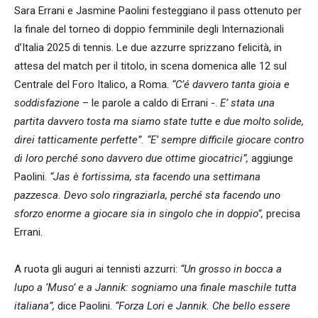
Sara Errani e Jasmine Paolini festeggiano il pass ottenuto per
la finale del torneo di doppio femminile degli Internazionali
d’Italia 2025 di tennis. Le due azzurre sprizzano felicità, in
attesa del match per il titolo, in scena domenica alle 12 sul
Centrale del Foro Italico, a Roma.
“C’é davvero tanta gioia e
soddisfazione
– le parole a caldo di Errani -.
E’ stata una
partita davvero tosta ma siamo state tutte e due molto solide,
direi tatticamente perfette”.
“E’ sempre difficile giocare contro
di loro perché sono davvero due ottime giocatrici”,
aggiunge
Paolini.
“Jas è fortissima, sta facendo una settimana
pazzesca. Devo solo ringraziarla, perché sta facendo uno
sforzo enorme a giocare sia in singolo che in doppio”,
precisa
Errani.
A ruota gli auguri ai tennisti azzurri:
“Un grosso in bocca a
lupo a ‘Muso’ e a Jannik: sogniamo una finale maschile tutta
italiana”,
dice Paolini.
“Forza Lori e Jannik. Che bello essere