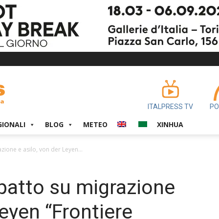
ITALPRESS TV
PO
GIONALI
BLOG
METEO
XINHUA
azione e asilo, von der Leyen...
l patto su migrazione
Leyen “Frontiere