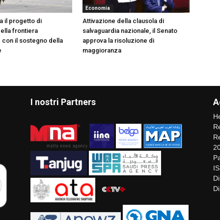
Economia
a il progetto di
Attivazione della clausola di
ella frontiera
salvaguardia nazionale, il Senato
 con il sostegno della
approva la risoluzione di
e
maggioranza
I nostri Partners
A
He
Re
Re
2
Pa
I
Di
Di