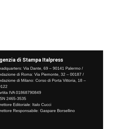
genzia di Stampa Italpress
adquarters: Via Dante, 69 – 90141 Palermo /
dazione di Roma: Via Piemonte, 32 – 00187 /
dazione di Milano: Corso di Porta Vittoria, 18 –
0122
rtita IVA 01868790849
SSN 2465-3535
rettore Editoriale: Italo Cucci
rettore Responsabile: Gaspare Borsellino