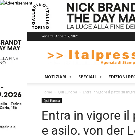
venerdì, Agosto 7, 2026
Italpress
NOTIZIARI
SPECIALI
EDIZIONI RE
Home
Qui Europa
Entra in vigore il patto su migr
Qui Europa
Entra in vigore i
e asilo, von der 