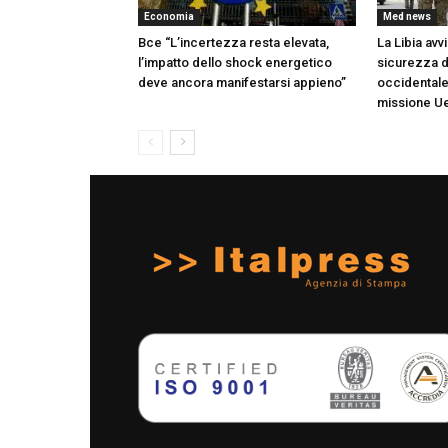
Economia
Med news
Bce “L’incertezza resta elevata,
La Libia avvi
l’impatto dello shock energetico
sicurezza d
deve ancora manifestarsi appieno”
occidentale
missione U