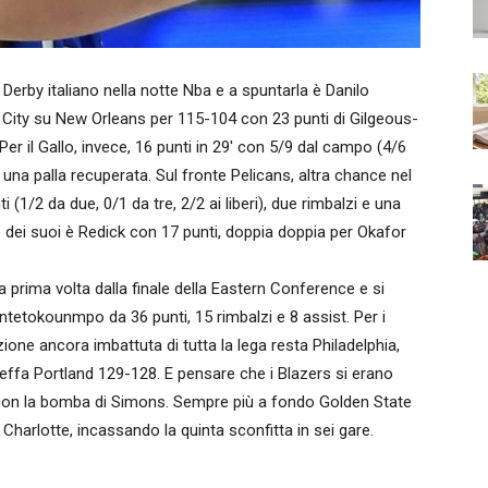
by italiano nella notte Nba e a spuntarla è Danilo
a City su New Orleans per 115-104 con 23 punti di Gilgeous-
er il Gallo, invece, 16 punti in 29′ con 5/9 dal campo (4/6
 e una palla recuperata. Sul fronte Pelicans, altra chance nel
i (1/2 da due, 0/1 da tre, 2/2 ai liberi), due rimbalzi e una
ore dei suoi è Redick con 17 punti, doppia doppia per Okafor
a prima volta dalla finale della Eastern Conference e si
ntetokounmpo da 36 punti, 15 rimbalzi e 8 assist. Per i
ione ancora imbattuta di tutta la lega resta Philadelphia,
beffa Portland 129-128. E pensare che i Blazers si erano
e, con la bomba di Simons. Sempre più a fondo Golden State
 Charlotte, incassando la quinta sconfitta in sei gare.