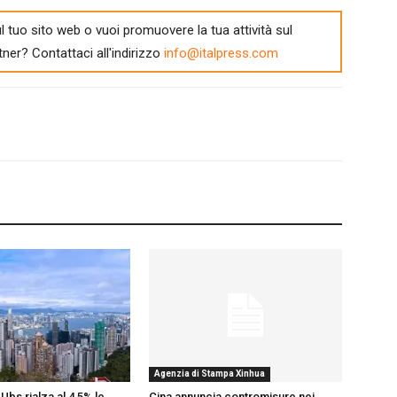
l tuo sito web o vuoi promuovere la tua attività sul
tner? Contattaci all'indirizzo
info@italpress.com
Agenzia di Stampa Xinhua
Ubs rialza al 4,5% le
Cina annuncia contromisure nei