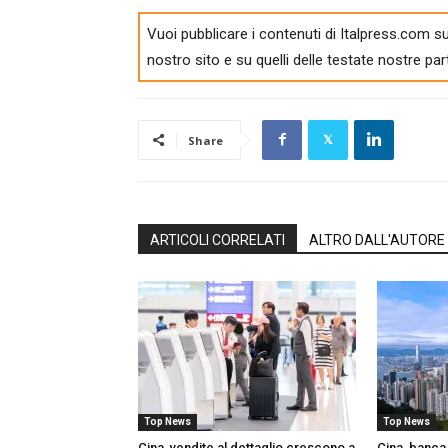
Vuoi pubblicare i contenuti di Italpress.com su
nostro sito e su quelli delle testate nostre par
Share
ARTICOLI CORRELATI
ALTRO DALL'AUTORE
Top News
Top News
Cina, vendite al dettaglio crescono a
Cina, banca 