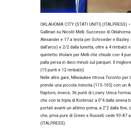
OKLAHOMA CITY (STATI UNITI) (ITALPRESS) – Der
Gallinari su Nicolò Melli. Successo di Oklahom
Alexander e 17 a testa per Schroeder e Bazley. P
dall’arco) e 2/2 dalla lunetta, oltre a 4 rimbalzi
quintetto titolare per Melli che chiude con 4 punt
palla persa in dieci minuti sul parquet. Il migli
(15 punti e 12 rimbalzi).
Nelle altre gare, Milwaukee ritrova Toronto per l
prende una piccola rivincita (115-105) con un A
Raptors, invece, 36 punti di Lowry. Unica formaz
che con la tripla di Korkmaz a 0″4 dalla sirena 
portati avanti un attimo prima, a 2″2 dalla fin
che, priva pure di Green e Russell, cede 93-87 a
(ITALPRESS).