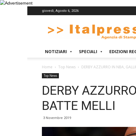
giovedì, Agosto 6, 2026
Italpress
NOTIZIARI
SPECIALI
EDIZIONI RE
Home
Top News
DERBY AZZURRO IN NBA, GALLI
Top News
DERBY AZZURRO 
BATTE MELLI
3 Novembre 2019