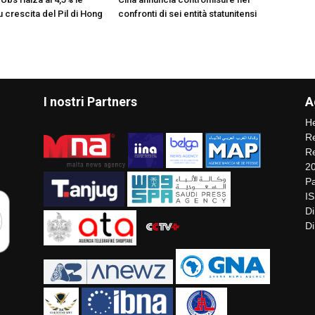
u crescita del Pil di Hong
confronti di sei entità statunitensi
I nostri Partners
A
He
Re
Re
2
Pa
I
Di
Di