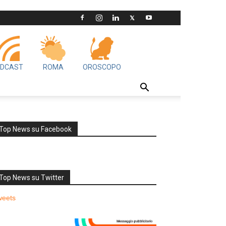
DCAST
ROMA
OROSCOPO
Top News su Facebook
Top News su Twitter
weets