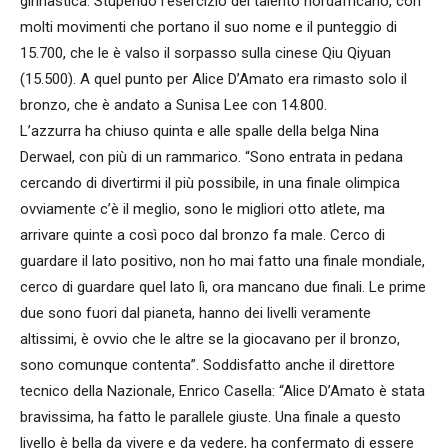
ginnastica. Stupendo l’esercizio del talento nordafricano, con
molti movimenti che portano il suo nome e il punteggio di
15.700, che le è valso il sorpasso sulla cinese Qiu Qiyuan
(15.500). A quel punto per Alice D’Amato era rimasto solo il
bronzo, che è andato a Sunisa Lee con 14.800.
L’azzurra ha chiuso quinta e alle spalle della belga Nina
Derwael, con più di un rammarico. “Sono entrata in pedana
cercando di divertirmi il più possibile, in una finale olimpica
ovviamente c’è il meglio, sono le migliori otto atlete, ma
arrivare quinte a così poco dal bronzo fa male. Cerco di
guardare il lato positivo, non ho mai fatto una finale mondiale,
cerco di guardare quel lato lì, ora mancano due finali. Le prime
due sono fuori dal pianeta, hanno dei livelli veramente
altissimi, è ovvio che le altre se la giocavano per il bronzo,
sono comunque contenta”. Soddisfatto anche il direttore
tecnico della Nazionale, Enrico Casella: “Alice D’Amato è stata
bravissima, ha fatto le parallele giuste. Una finale a questo
livello è bella da vivere e da vedere, ha confermato di essere