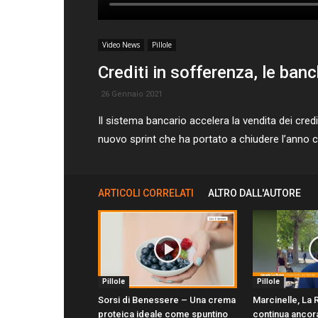
Video News
Pillole
Crediti in sofferenza, le ban
26 Gennaio 2021
Il sistema bancario accelera la vendita dei credit
nuovo sprint che ha portato a chiudere l’anno c
ARTICOLI CORRELATI
ALTRO DALL'AUTORE
Pillole
Pillole
Sorsi di Benessere – Una crema
Marcinelle, La
proteica ideale come spuntino
continua ancora