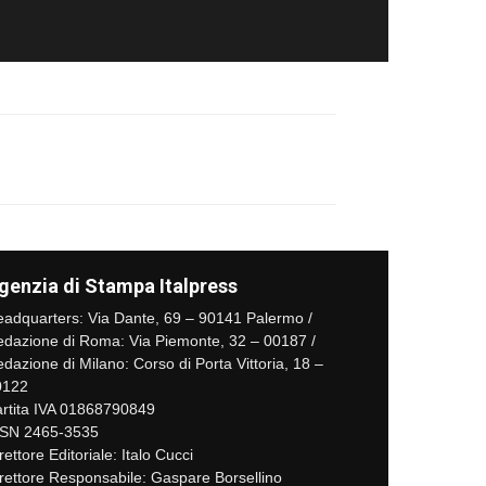
genzia di Stampa Italpress
adquarters: Via Dante, 69 – 90141 Palermo /
dazione di Roma: Via Piemonte, 32 – 00187 /
dazione di Milano: Corso di Porta Vittoria, 18 –
0122
rtita IVA 01868790849
SSN 2465-3535
rettore Editoriale: Italo Cucci
rettore Responsabile: Gaspare Borsellino