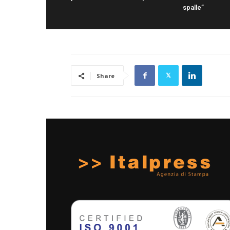
spalle”
Share