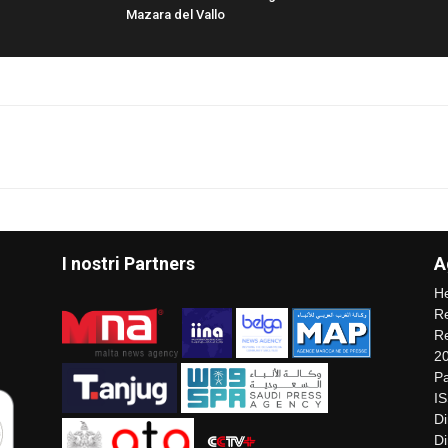
Mazara del Vallo
I nostri Partners
A
He
Re
Re
2
Pa
I
Di
Di