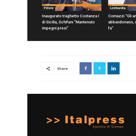
Pillole
Lombardia
Inaugurato traghetto Costanza I
Comazzi “Gli an
di Sicilia, Schifani “Mantenuto
abbandonano, d
impegni presi”
fa”
Share