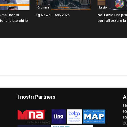
Cronaca
Lazio
imali non si
Tg News – 6/8/2026
Nel Lazio una pr
enunciate chi lo
per rafforzare la
I nostri Partners
A
He
Re
Re
2