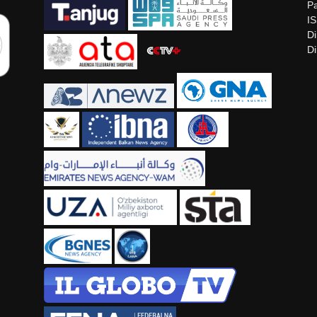
Pa
I
Di
Di