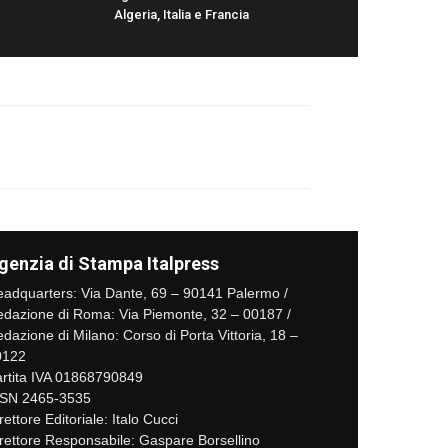
Algeria, Italia e Francia
genzia di Stampa Italpress
adquarters: Via Dante, 69 – 90141 Palermo /
dazione di Roma: Via Piemonte, 32 – 00187 /
dazione di Milano: Corso di Porta Vittoria, 18 –
0122
rtita IVA 01868790849
SSN 2465-3535
rettore Editoriale: Italo Cucci
rettore Responsabile: Gaspare Borsellino