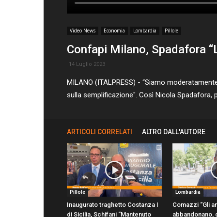
Video News
Economia
Lombardia
Pillole
Confapi Milano, Spadafora “
14 Luglio 2023
MILANO (ITALPRESS) - “Siamo moderatamente sod
sulla semplificazione". Così Nicola Spadafora, 
ARTICOLI CORRELATI
ALTRO DALL'AUTORE
Pillole
Lombardia
Inaugurato traghetto Costanza I
Comazzi “Gli an
di Sicilia, Schifani “Mantenuto
abbandonano, d