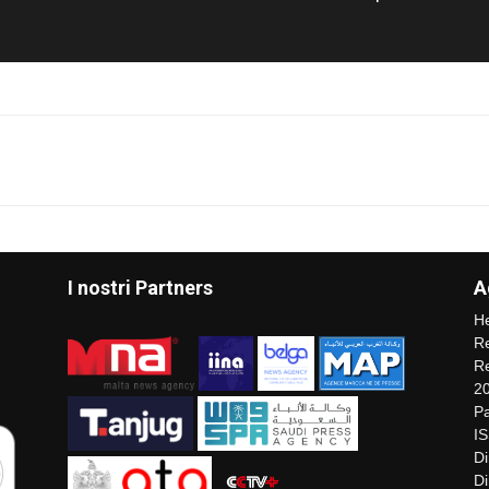
I nostri Partners
A
He
Re
Re
2
Pa
I
Di
Di