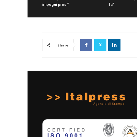
impegni presi”
fa”
Share