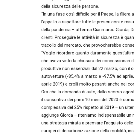
della sicurezza delle persone.
“In una fase così difficile per il Paese, la fil
l’appello a rispettare tutte le prescrizioni e mi
della pandemia – afferma Gianmarco Giorda, Dirett
clienti. Proseguire le attività in sicurezza è q
tracollo del mercato, che provocherebbe conseg
“Voglio ricordare quanto duramente quest’ultim
che aveva visto la chiusura dei concessionari d
produttive non essenziali dal 22 marzo, con il
autovetture (-85,4% a marzo e -97,5% ad aprile
aprile 2019) e crolli molto pesanti anche nei com
Ora che la domanda di auto, dallo scorso agosto, 
il consuntivo dei primi 10 mesi del 2020 è com
complessiva del 25% rispetto al 2019 – un ulte
aggiunge Giorda – riteniamo indispensabile un
una strategia mirata a premiare l’acquisto delle 
europei di decarbonizzazione della mobilità, i