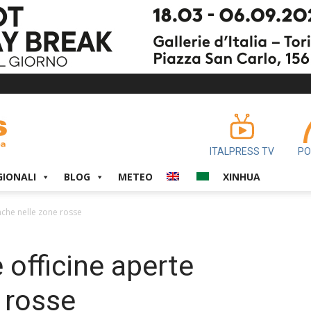
ITALPRESS TV
PO
GIONALI
BLOG
METEO
XINHUA
nche nelle zone rosse
 officine aperte
 rosse