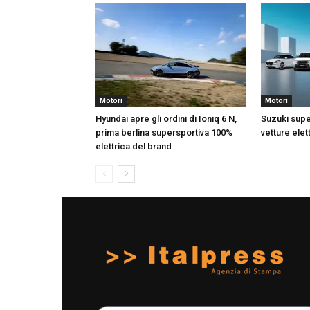
Motori
Motori
Hyundai apre gli ordini di Ioniq 6 N,
Suzuki supe
prima berlina supersportiva 100%
vetture elett
elettrica del brand