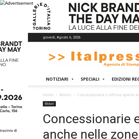
giovedì, Agosto 6, 2026
Italpress
NOTIZIARI
SPECIALI
EDIZIONI RE
Home
Motori
Concessionarie e officine aperte a
Motori
Concessionarie e
anche nelle zone