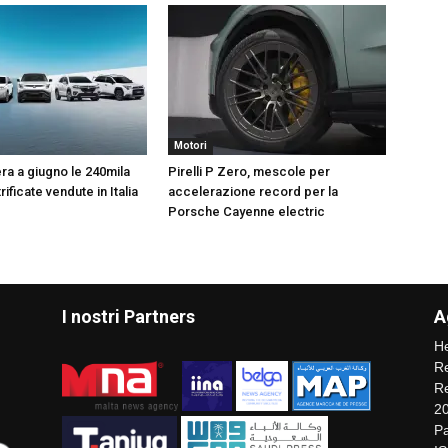
Motori
ra a giugno le 240mila
Pirelli P Zero, mescole per
rificate vendute in Italia
accelerazione record per la
Porsche Cayenne electric
I nostri Partners
A
He
Re
Re
2
Pa