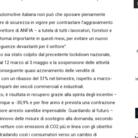
iera automotive italiana non può che sposare pienamente
sure di sicurezza in vigore per contrastare l’aggravamento
ore di ANFIA – a tutela di tutti i lavoratori, fornitori e
uantomai importante in questi mesi, per evitare un nuovo
uenze devastanti per il settore”.
o sia stato colpito dal precedente lockdown nazionale,
al 12 marzo al 3 maggio e la sospensione delle attività
 conseguente quasi azzeramento delle vendite di
, con un ribasso del 51% nel bimestre, rispetto a marzo-
parti dei veicoli commerciali e industriali.
è risultata in recupero grazie alla spinta degli incentivi –
unque a -30,9% e per fine anno è prevista una contrazione
riore arresto sarebbe impensabile. Guardando al futuro –
 rinnovo delle misure di sostegno alla domanda, secondo
vetture con emissioni di CO2 più in linea con gli obiettivi
nstradando così i consumatori verso un cambio di