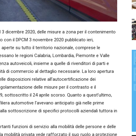
o al 3 dicembre 2020, delle misure a zona per il contenimento
no con il DPCM 3 novembre 2020 pubblicato ieri,
 aperte su tutto il territorio nazionale, comprese le
ssano le regioni Calabria, Lombardia, Piemonte e Valle
enza autoveicoli, insieme a quelle di rivenditori di parti e
ttività di commercio al dettaglio necessarie. La loro apertura
le disposizioni relative all’autocertificazione dei
egolamentazione delle misure per il contrasto e il
, sottoscritto il 24 aprile scorso. Quanto a quest’ultimo,
 filiera automotive l’avevano anticipato già nelle prime
la sottoscrizione di specifici protocolli aziendali tuttora in
nti funzioni di servizio alla mobilità delle persone e delle
a mobilità privata vede rafforzato il suo ruolo a protezione