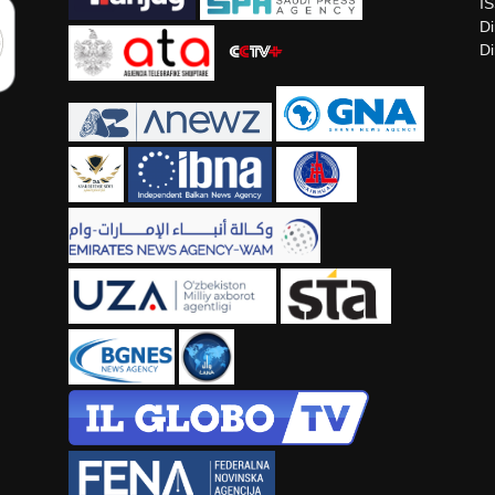
I
Di
Di