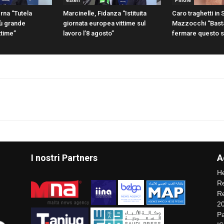
esteri
Pillole
rna “Tutela
Marcinelle, Fidanza “Istituita
Caro traghetti in S
più grande
giornata europea vittime sul
Mazzocchi “Bast
ttime”
lavoro l’8 agosto”
fermare questo 
I nostri Partners
A
He
Re
Re
2
Pa