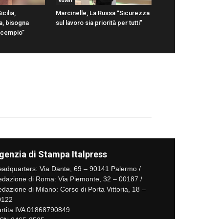
esteri
icilia,
Marcinelle, La Russa “Sicurezza
a, bisogna
sul lavoro sia priorità per tutti”
scempio”
genzia di Stampa Italpress
adquarters: Via Dante, 69 – 90141 Palermo /
dazione di Roma: Via Piemonte, 32 – 00187 /
dazione di Milano: Corso di Porta Vittoria, 18 –
0122
rtita IVA 01868790849