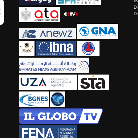
I
Di
Di