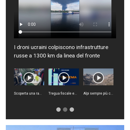
I droni ucraini colpiscono infrastrutture
russe a 1300 km da linea del fronte
Scoperta una raffineria di cocaina a Latina, 5 arresti
Tregua fiscale estiva, come funziona
Alpi sempre più calde, ghiacciai a rischio tra fusione e siccità