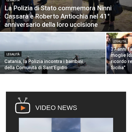
LEGALITÀ
La Polizia di Stato commemora Ninni
Cassarà e Roberto Antiochia nel 41°
anniversario della loro uccisione
LEGALITÀ
37 anni fa
moglie Ida
LEGALITÀ
Catania, la Polizia incontra i bambini
ricordo r
della Comunità di Sant’Egidio
Sicilia”
VIDEO NEWS