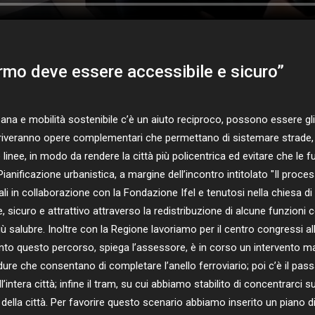
ermo deve essere accessibile e sicuro”
 e mobilità sostenibile c’è un aiuto reciproco, possono essere gli el
rriveranno opere complementari che permettano di sistemare strade, m
inee, in modo da rendere la città più policentrica ed evitare che le fun
nificazione urbanistica, a margine dell’incontro intitolato "Il process
 in collaborazione con la Fondazione Ifel e tenutosi nella chiesa di 
le, sicuro e attrattivo attraverso la redistribuzione di alcune funzio
ù salubre. Inoltre con la Regione lavoriamo per il centro congressi al
ento questo percorso, spiega l’assessore, è in corso un intervento mas
ure che consentano di completare l’anello ferroviario; poi c’è il pa
intera città; infine il tram, su cui abbiamo stabilito di concentrarci
della città. Per favorire questo scenario abbiamo inserito un piano di 