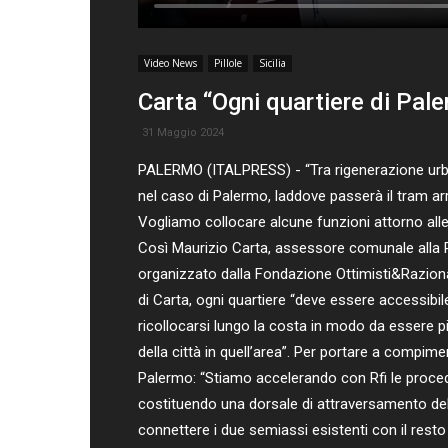
Video News
Pillole
Sicilia
Carta “Ogni quartiere di Pal
31 Maggio 2024
PALERMO (ITALPRESS) - “Tra rigenerazione urbana
nel caso di Palermo, laddove passerà il tram a
Vogliamo collocare alcune funzioni attorno alle l
Così Maurizio Carta, assessore comunale alla Pia
organizzato dalla Fondazione Ottimisti&Razionali
di Carta, ogni quartiere “deve essere accessibi
ricollocarsi lungo la costa in modo da essere pi
della città in quell’area”. Per portare a compim
Palermo: “Stiamo accelerando con Rfi le proced
costituendo una dorsale di attraversamento dell’
connettere i due semiassi esistenti con il resto 