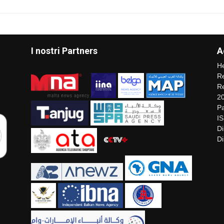
I nostri Partners
A
He
Re
Re
2
Pa
I
Di
Di