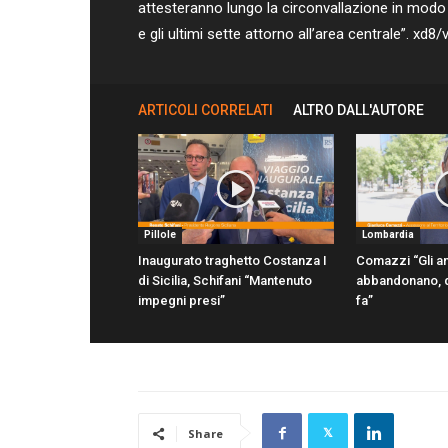
attesteranno lungo la circonvallazione in modo da
e gli ultimi sette attorno all’area centrale”. xd8/
ARTICOLI CORRELATI
ALTRO DALL'AUTORE
Pillole
Lombardia
Inaugurato traghetto Costanza I
Comazzi “Gli an
di Sicilia, Schifani “Mantenuto
abbandonano, d
impegni presi”
fa”
Share