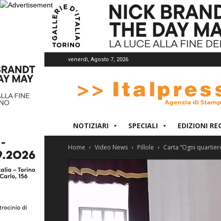
venerdì, Agosto 7, 2026
Italpress
NOTIZIARI
SPECIALI
EDIZIONI RE
Home
Video News
Pillole
Carta “Ogni quartier