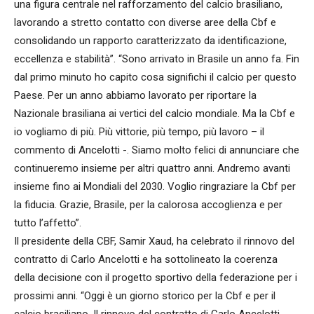
una figura centrale nel rafforzamento del calcio brasiliano,
lavorando a stretto contatto con diverse aree della Cbf e
consolidando un rapporto caratterizzato da identificazione,
eccellenza e stabilità”. “Sono arrivato in Brasile un anno fa. Fin
dal primo minuto ho capito cosa significhi il calcio per questo
Paese. Per un anno abbiamo lavorato per riportare la
Nazionale brasiliana ai vertici del calcio mondiale. Ma la Cbf e
io vogliamo di più. Più vittorie, più tempo, più lavoro – il
commento di Ancelotti -. Siamo molto felici di annunciare che
continueremo insieme per altri quattro anni. Andremo avanti
insieme fino ai Mondiali del 2030. Voglio ringraziare la Cbf per
la fiducia. Grazie, Brasile, per la calorosa accoglienza e per
tutto l’affetto”.
Il presidente della CBF, Samir Xaud, ha celebrato il rinnovo del
contratto di Carlo Ancelotti e ha sottolineato la coerenza
della decisione con il progetto sportivo della federazione per i
prossimi anni. “Oggi è un giorno storico per la Cbf e per il
calcio brasiliano. Il rinnovo del contratto di Carlo Ancelotti