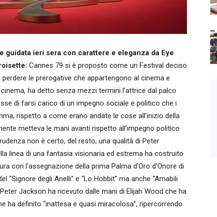
e guidata ieri sera con carattere e eleganza da Eye
roisette:
Cannes 79 si è proposto come un Festival deciso
nza perdere le prerogative che appartengono al cinema e
 cinema, ha detto senza mezzi termini l’attrice dal palco
sse di farsi carico di un impegno sociale e politico che i
mma, rispetto a come erano andate le cose all’inizio della
nte metteva le mani avanti rispetto all’impegno politico
prudenza non è certo, del resto, una qualità di Peter
la linea di una fantasia visionaria ed estrema ha costruito
ertura con l’assegnazione della prima Palma d’Oro d’Onore di
l “Signore degli Anelli” e “Lo Hobbit” ma anche “Amabili
, Peter Jackson ha ricevuto dalle mani di Elijah Wood che ha
he ha definito “inattesa e quasi miracolosa”, ripercorrendo