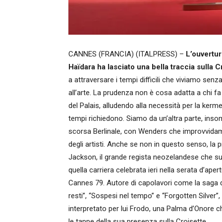
CANNES (FRANCIA) (ITALPRESS) –
L’ouvertur
Haïdara ha lasciato una bella traccia sulla C
a attraversare i tempi difficili che viviamo se
all’arte. La prudenza non è cosa adatta a chi fa
del Palais, alludendo alla necessità per la kerme
tempi richiedono. Siamo da un’altra parte, inso
scorsa Berlinale, con Wenders che improvvidame
degli artisti. Anche se non in questo senso, la 
Jackson, il grande regista neozelandese che sul
quella carriera celebrata ieri nella serata d’ap
Cannes 79. Autore di capolavori come la saga de
resti”, “Sospesi nel tempo” e “Forgotten Silver”
interpretato per lui Frodo, una Palma d’Onore c
le tappe della sua presenza sulla Croisette.