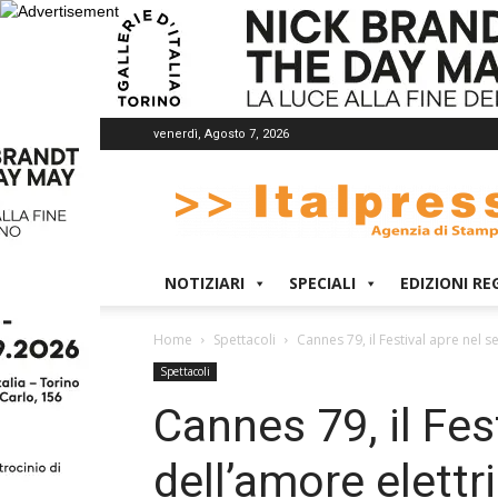
venerdì, Agosto 7, 2026
Italpress
NOTIZIARI
SPECIALI
EDIZIONI RE
Home
Spettacoli
Cannes 79, il Festival apre nel s
Spettacoli
Cannes 79, il Fes
dell’amore elettr