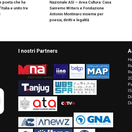
e poeta che ha
Nazionale ASI – Area Cultura: Casa
Italia e unito tre
Sanremo Writers e Fondazione
i
Antonio Montinaro insieme per
poesia, diritti e legalità
I nostri Partners
A
He
Re
Re
2
Pa
I
Di
Di