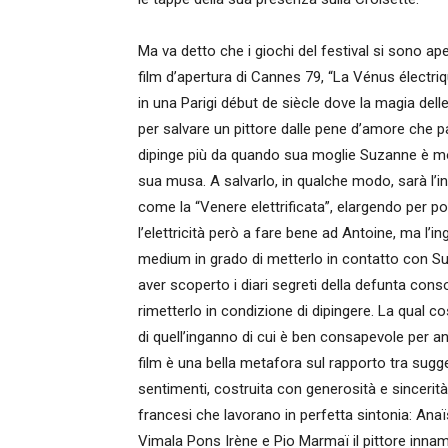
Ma va detto che i giochi del festival si sono ap
film d’apertura di Cannes 79, “La Vénus électr
in una Parigi début de siècle dove la magia delle 
per salvare un pittore dalle pene d’amore che pa
dipinge più da quando sua moglie Suzanne è morta
sua musa. A salvarlo, in qualche modo, sarà l’inc
come la “Venere elettrificata”, elargendo per p
l’elettricità però a fare bene ad Antoine, ma l
medium in grado di metterlo in contatto con Su
aver scoperto i diari segreti della defunta conso
rimetterlo in condizione di dipingere. La qual c
di quell’inganno di cui è ben consapevole per ann
film è una bella metafora sul rapporto tra su
sentimenti, costruita con generosità e sincerità
francesi che lavorano in perfetta sintonia: Anaï
Vimala Pons Irène e Pio Marmaï il pittore inna