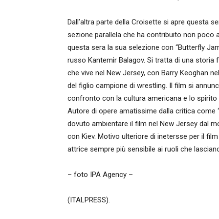
Dall’altra parte della Croisette si apre questa 
sezione parallela che ha contribuito non poco a 
questa sera la sua selezione con “Butterfly Jam
russo Kantemir Balagov. Si tratta di una storia 
che vive nel New Jersey, con Barry Keoghan nel 
del figlio campione di wrestling. Il film si an
confronto con la cultura americana e lo spirito
Autore di opere amatissime dalla critica come 
dovuto ambientare il film nel New Jersey dal m
con Kiev. Motivo ulteriore di inetersse per il fi
attrice sempre più sensibile ai ruoli che lascian
– foto IPA Agency –
(ITALPRESS).