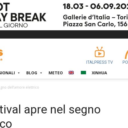
ITALPRESS TV
PO
GIONALI
BLOG
METEO
XINHUA
egno dell’amore elettrico
tival apre nel segno
ico