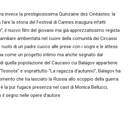
sera invece la prestigiosissima Quinzaine des Cinèastes: la
fare la storia del Festival di Cannes inaugura infatti
”, il nuovo film del giovane ma già apprezzatissimo regista
familiare ambientata nel cuore della comunità dei Circassi
ruolo di un padre cuoco alle prese con i sogni e le attese
nuncia come un progetto intimo ma anche segnato dal
 di quella popolazione del Caucaso cui Balagov appartiene.
“Tesnota” e soprattutto “La ragazza d’autunno”, Balagov ha
omento che ha lasciato la Russia allo scoppio della guerra
lm è la pur fugace presenza nel cast di Monica Bellucci,
o il segno nelle opere d’autore.