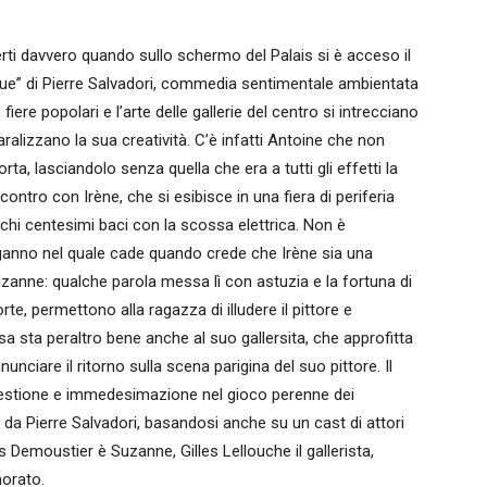
erti davvero quando sullo schermo del Palais si è acceso il
ique” di Pierre Salvadori, commedia sentimentale ambientata
fiere popolari e l’arte delle gallerie del centro si intrecciano
ralizzano la sua creatività. C’è infatti Antoine che non
, lasciandolo senza quella che era a tutti gli effetti la
ontro con Irène, che si esibisce in una fiera di periferia
ochi centesimi baci con la scossa elettrica. Non è
’inganno nel quale cade quando crede che Irène sia una
zanne: qualche parola messa lì con astuzia e la fortuna di
rte, permettono alla ragazza di illudere il pittore e
osa sta peraltro bene anche al suo gallersita, che approfitta
unciare il ritorno sulla scena parigina del suo pittore. Il
ggestione e immedesimazione nel gioco perenne dei
 da Pierre Salvadori, basandosi anche su un cast di attori
s Demoustier è Suzanne, Gilles Lellouche il gallerista,
morato.