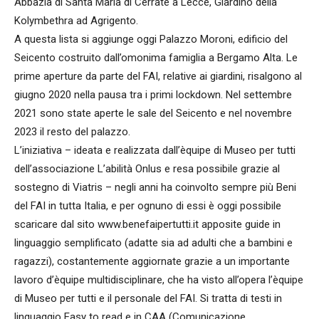
Abbazia di Santa Maria di Cerrate a Lecce, Giardino della
Kolymbethra ad Agrigento.
A questa lista si aggiunge oggi Palazzo Moroni, edificio del
Seicento costruito dall’omonima famiglia a Bergamo Alta. Le
prime aperture da parte del FAI, relative ai giardini, risalgono al
giugno 2020 nella pausa tra i primi lockdown. Nel settembre
2021 sono state aperte le sale del Seicento e nel novembre
2023 il resto del palazzo.
L’iniziativa – ideata e realizzata dall’èquipe di Museo per tutti
dell’associazione L’abilità Onlus e resa possibile grazie al
sostegno di Viatris – negli anni ha coinvolto sempre più Beni
del FAI in tutta Italia, e per ognuno di essi è oggi possibile
scaricare dal sito www.benefaipertutti.it apposite guide in
linguaggio semplificato (adatte sia ad adulti che a bambini e
ragazzi), costantemente aggiornate grazie a un importante
lavoro d’èquipe multidisciplinare, che ha visto all’opera l’èquipe
di Museo per tutti e il personale del FAI. Si tratta di testi in
linguaggio Easy to read e in CAA (Comunicazione