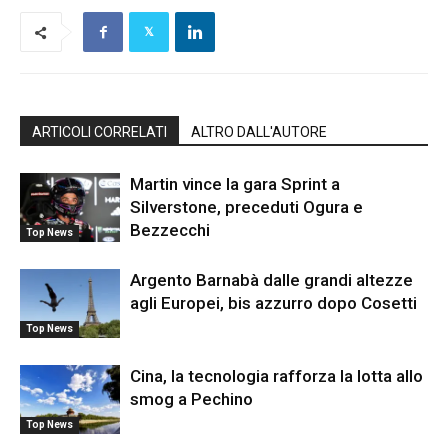
ARTICOLI CORRELATI
ALTRO DALL'AUTORE
Martin vince la gara Sprint a
Silverstone, preceduti Ogura e
Bezzecchi
Top News
Argento Barnabà dalle grandi altezze
agli Europei, bis azzurro dopo Cosetti
Top News
Cina, la tecnologia rafforza la lotta allo
smog a Pechino
Top News