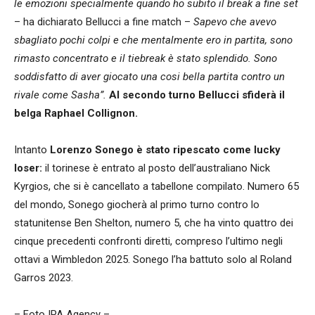
le emozioni specialmente quando ho subito il break a fine set
– ha dichiarato Bellucci a fine match –
Sapevo che avevo
sbagliato pochi colpi e che mentalmente ero in partita, sono
rimasto concentrato e il tiebreak è stato splendido. Sono
soddisfatto di aver giocato una cosi bella partita contro un
rivale come Sasha”.
Al secondo turno Bellucci sfiderà il
belga Raphael Collignon.
Intanto
Lorenzo Sonego è stato ripescato come lucky
loser:
il torinese è entrato al posto dell’australiano Nick
Kyrgios, che si è cancellato a tabellone compilato. Numero 65
del mondo, Sonego giocherà al primo turno contro lo
statunitense Ben Shelton, numero 5, che ha vinto quattro dei
cinque precedenti confronti diretti, compreso l’ultimo negli
ottavi a Wimbledon 2025. Sonego l’ha battuto solo al Roland
Garros 2023.
– Foto IPA Agency –