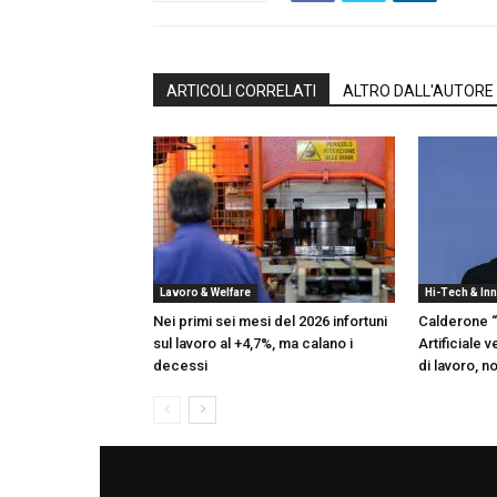
ARTICOLI CORRELATI
ALTRO DALL'AUTORE
Lavoro & Welfare
Hi-Tech & In
Nei primi sei mesi del 2026 infortuni
Calderone “
sul lavoro al +4,7%, ma calano i
Artificiale 
decessi
di lavoro, 