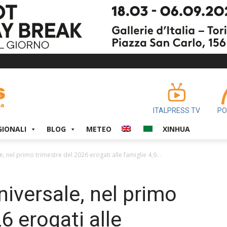
ITALPRESS TV
PO
GIONALI
BLOG
METEO
XINHUA
 nel primo trimestre del 2026 erogati alle famiglie 4,9...
iversale, nel primo
6 erogati alle