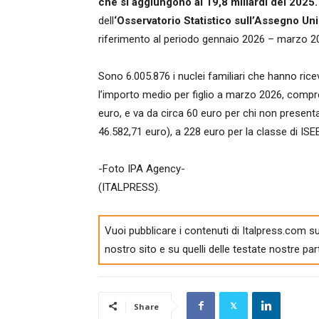
che si aggiungono ai 19,8 miliardi del 2025.
dell
‘Osservatorio Statistico sull’Assegno Un
riferimento al periodo gennaio 2026 – marzo 2
Sono 6.005.876 i nuclei familiari che hanno ricev
l’importo medio per figlio a marzo 2026, compre
euro, e va da circa 60 euro per chi non present
46.582,71 euro), a 228 euro per la classe di ISE
-Foto IPA Agency-
(ITALPRESS).
Vuoi pubblicare i contenuti di Italpress.com su
nostro sito e su quelli delle testate nostre par
Share