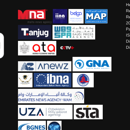
He
Re
Re
2
Pa
I
Di
Di