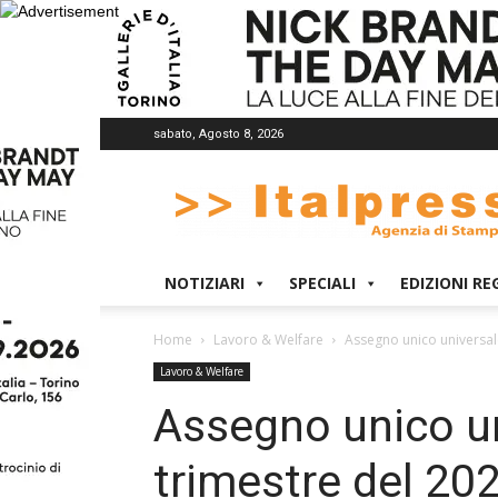
sabato, Agosto 8, 2026
Italpress
NOTIZIARI
SPECIALI
EDIZIONI RE
Home
Lavoro & Welfare
Assegno unico universale,
Lavoro & Welfare
Assegno unico un
trimestre del 202