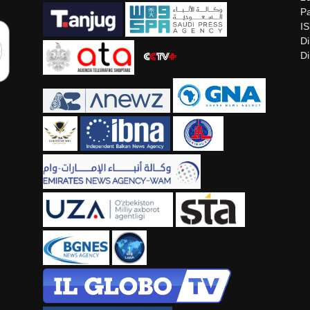
Pa
I
Di
Di