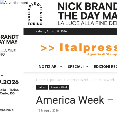
sabato, Agosto 8, 2026
Italpress
NOTIZIARI
SPECIALI
EDIZIONI RE
Home
podcast
America Week
America Week –
podcast
America Week
America Week – 
15 Maggio 2026