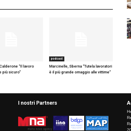
podcast
Calderone “Il lavoro
Marcinelle, Sberna “Tutela lavoratori
 più sicuro”
è il più grande omaggio alle vittime”
I nostri Partners
A
He
Re
Re
2