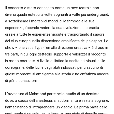
Il concerto è stato concepito come un rave teatrale con
diversi quadri estetici a volte sognanti a volte più underground,
a sottolineare i molteplici mondi di Mahmood e le sue
esperienze, facendo vedere la sua evoluzione e crescita
grazie a tutte le esperienze vissute e trasportando il sapore
dei club europei nella dimensione amplificata dei palasport. Lo
show – che vede Type-Ten alla direzione creativa – è diviso in
tre parti, in cui ogni dettaglio supporta e valorizza il racconto
in modo coerente. A livello stilistico la scelta dei visual, delle
coreografie, delle luci e degli abiti indossati per ciascuno di
questi momenti si amalgama alla storia e ne enfatizza ancora
di più le sensazioni.
L’avventura di Mahmood parte nello studio di un dentista
dove, a causa dell’anestesia, si addormenta e inizia a sognare,
immaginando di intraprendere un viaggio. La prima parte dello
spettacolo è un volo verso l’ignoto, una pista di decollo verso