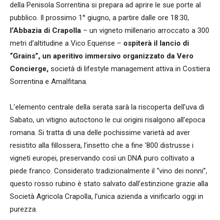
della Penisola Sorrentina si prepara ad aprire le sue porte al
pubblico. Il prossimo 1° giugno, a partire dalle ore 18:30,
l’Abbazia di Crapolla
– un vigneto millenario arroccato a 300
metri d’altitudine a Vico Equense –
ospiterà il lancio di
“Grains”, un aperitivo immersivo organizzato da Vero
Concierge,
società di lifestyle management attiva in Costiera
Sorrentina e Amalfitana.
L’elemento centrale della serata sarà la riscoperta dell’uva di
Sabato, un vitigno autoctono le cui origini risalgono all’epoca
romana. Si tratta di una delle pochissime varietà ad aver
resistito alla fillossera, l’insetto che a fine ‘800 distrusse i
vigneti europei, preservando così un DNA puro coltivato a
piede franco. Considerato tradizionalmente il “vino dei nonni”,
questo rosso rubino è stato salvato dall’estinzione grazie alla
Società Agricola Crapolla, l’unica azienda a vinificarlo oggi in
purezza.