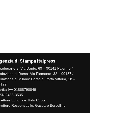
genzia di Stampa Italpress
adquarters: Via Dante, 69 – 90141 Palermo /
dazione di Roma: Via Piemonte, 32 – 00187 /
dazione di Milano: Corso di Porta Vittoria, 18 –
0122
rtita IVA 01868790849
SSN 2465-3535
rettore Editoriale: Italo Cucci
rettore Responsabile: Gaspare Borsellino