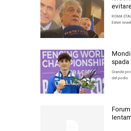
evitar
ROMA (ITALP
Esteri isra
Mondia
spada
Grande prov
del podio
Forum
lentam