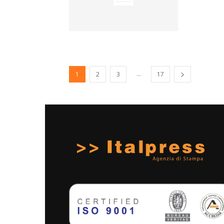
...
1
2
3
17