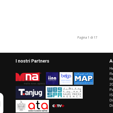
Pagina 1 di 17
I nostri Partners
A
He
Re
Re
2
Pa
I
Di
Di