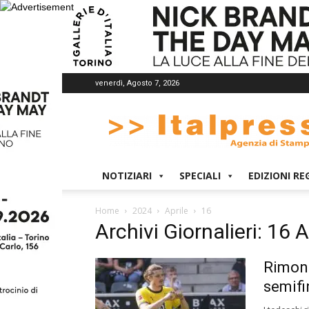
venerdì, Agosto 7, 2026
Italpress
NOTIZIARI
SPECIALI
EDIZIONI RE
Home
2024
Aprile
16
Archivi Giornalieri: 16 
Rimont
semif