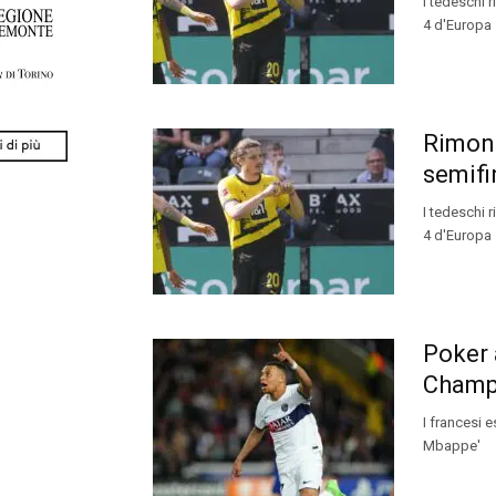
I tedeschi 
4 d'Europa
Rimont
semif
I tedeschi 
4 d'Europa
Poker 
Champ
I francesi 
Mbappe'