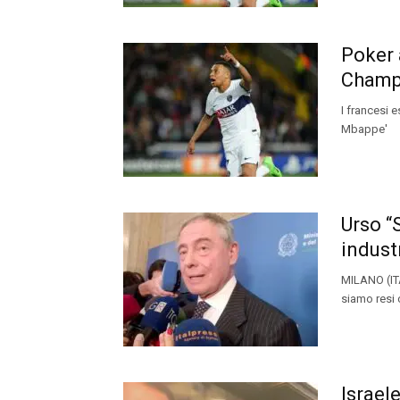
Poker 
Champ
I francesi 
Mbappe'
Urso “
indust
MILANO (ITA
siamo resi c
Israel