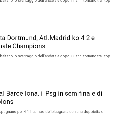
ribaltano lo svantaggio dell'andata e dopo 11 anni tornano tra i top
a Dortmund, Atl.Madrid ko 4-2 e
inale Champions
ribaltano lo svantaggio dell'andata e dopo 11 anni tornano tra i top
al Barcellona, il Psg in semifinale di
ions
espugnano per 4-1 il campo dei blaugrana con una doppietta di