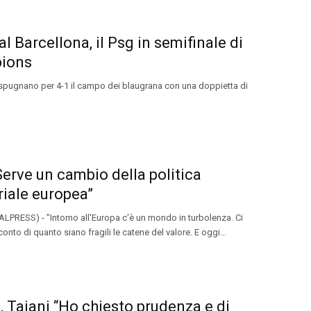
al Barcellona, il Psg in semifinale di
ions
espugnano per 4-1 il campo dei blaugrana con una doppietta di
Serve un cambio della politica
riale europea”
LPRESS) - "Intorno all'Europa c'è un mondo in turbolenza. Ci
onto di quanto siano fragili le catene del valore. E oggi...
e, Tajani “Ho chiesto prudenza e di