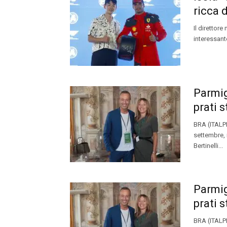
ricca 
Il direttore
interessant
Parmig
prati 
BRA (ITALPR
settembre, 
Bertinelli...
Parmig
prati 
BRA (ITALPR