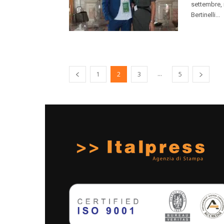
settembre, 
Bertinelli...
...
1
2
3
5