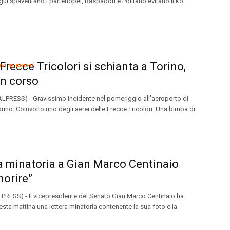
gui spaventano i partenopei, Raspadori e Politano evitano il ko
Frecce Tricolori si schianta a Torino,
 in corso
LPRESS) - Gravissimo incidente nel pomeriggio all'aeroporto di
orino. Coinvolto uno degli aerei delle Frecce Tricolori. Una bimba di
a minatoria a Gian Marco Centinaio
morire”
RESS) - Il vicepresidente del Senato Gian Marco Centinaio ha
esta mattina una lettera minatoria contenente la sua foto e la