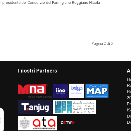
il presidente del Consorzio del Parmigiano Reggiano Nicola
Pagina 2 di 5
I nostri Partners
A
He
Re
Re
2
Pa
I
Di
Di