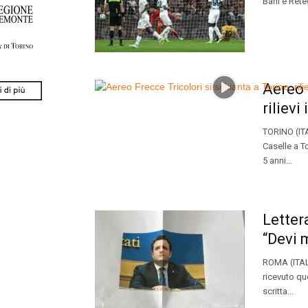
Bani e Rete
Aereo 
rilievi
TORINO (ITA
Caselle a T
5 anni...
Letter
“Devi 
ROMA (ITALP
ricevuto qu
scritta...