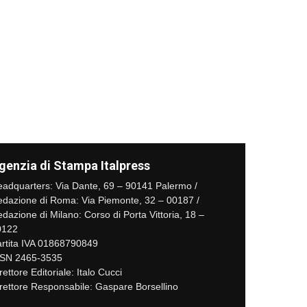
genzia di Stampa Italpress
adquarters: Via Dante, 69 – 90141 Palermo /
dazione di Roma: Via Piemonte, 32 – 00187 /
dazione di Milano: Corso di Porta Vittoria, 18 –
0122
rtita IVA 01868790849
SSN 2465-3535
rettore Editoriale: Italo Cucci
rettore Responsabile: Gaspare Borsellino