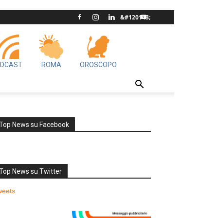
DCAST
ROMA
OROSCOPO
Top News su Facebook
Top News su Twitter
weets