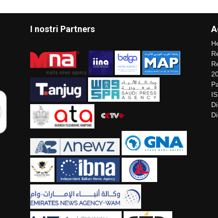
I nostri Partners
A
He
Re
Re
2
Pa
I
Di
Di