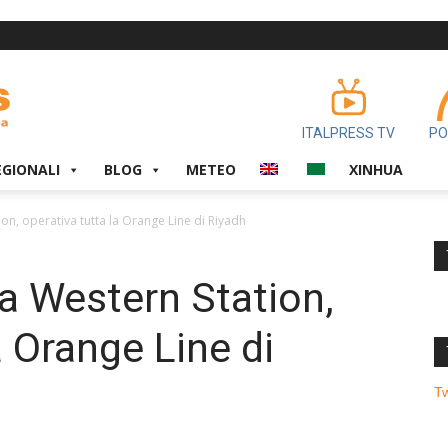
ITALPRESS TV
PO
EGIONALI
BLOG
METEO
XINHUA
on, operativa tutta la Orange Line di Riyadh
la Western Station,
a Orange Line di
T