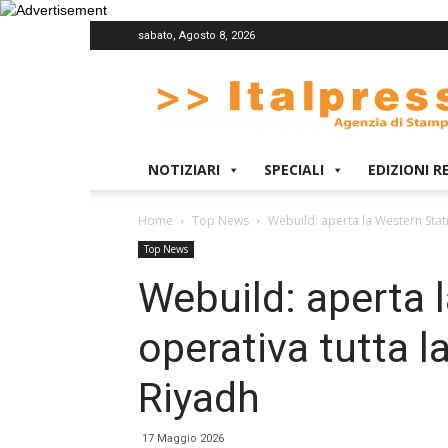
sabato, Agosto 8, 2026
Italpress
NOTIZIARI
SPECIALI
EDIZIONI R
Home
Top News
Webuild: aperta la Western Stati
Top News
Webuild: aperta 
operativa tutta l
Riyadh
17 Maggio 2026