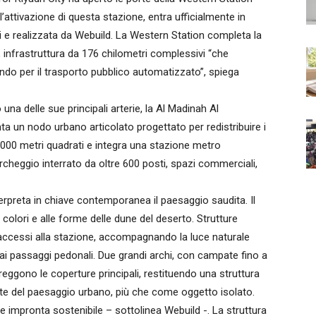
l’attivazione di questa stazione, entra ufficialmente in
ni e realizzata da Webuild. La Western Station completa la
e, infrastruttura da 176 chilometri complessivi “che
ondo per il trasporto pubblico automatizzato”, spiega
una delle sue principali arterie, la Al Madinah Al
 un nodo urbano articolato progettato per redistribuire i
2.000 metri quadrati e integra una stazione metro
rcheggio interrato da oltre 600 posti, spazi commerciali,
nterpreta in chiave contemporanea il paesaggio saudita. Il
i colori e alle forme delle dune del deserto. Strutture
 accessi alla stazione, accompagnando la luce naturale
 ai passaggi pedonali. Due grandi archi, con campate fino a
rreggono le coperture principali, restituendo una struttura
e del paesaggio urbano, più che come oggetto isolato.
 impronta sostenibile – sottolinea Webuild -. La struttura