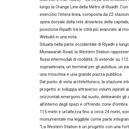
lungo la Orange Line della Metro di Riyadh. Con 
esercizio l’intera linea, composta da 22 stazio
spina dorsale della rete driverless della capital
posiziona Riyadh tra le città più avanzate al m
Webuild in una nota.
Situata nella parte occidentale di Riyadh e lungo 
Munawarah Road, la Western Station rappresenta
flussi intermodali di mobilità. Si estende su 11
sopraelevata, un terminal per gli autobus, un pa
una moschea e una grande piazza pubblica.
Dal punto di vista architettonico, la stazione i
progetto si sviluppa attraverso volumi ispirati a
orizzontali emergono dal suolo, delineando gli
all’interno degli spazi e offrendo zone d’ombra
115 metri e un’altezza fino a circa 24 metri, so
monumentale ma leggibile come parte integrant
“La Western Station è un progetto con una forte