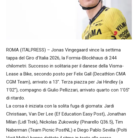
ROMA (ITALPRESS) – Jonas Vingegaard vince la settima
tappa del Giro d’Italia 2026, la Formia-Blockhaus di 244
chilometri. Successo in solitaria per il danese della Visma-
Lease a Bike, secondo posto per Felix Gall (Decathlon CMA
CGM Team), arrivato a 13″. Terza piazza per Jai Hindley (a
1’02”), compagno di Giulio Pellizzari, arrivato quarto con 1’05”
di ritardo.
La corsa è iniziata con la solita fuga di giornata: Jardi
Christiaan, Van Der Lee (Ef Education Easy Post), Jonathan
Milan (Lidl Trek), Nickolas Zukowsky (Pinarello Q36.5), Tim
Naberman (Team Picnic PostNL) e Diego Pablo Sevilla (Polti