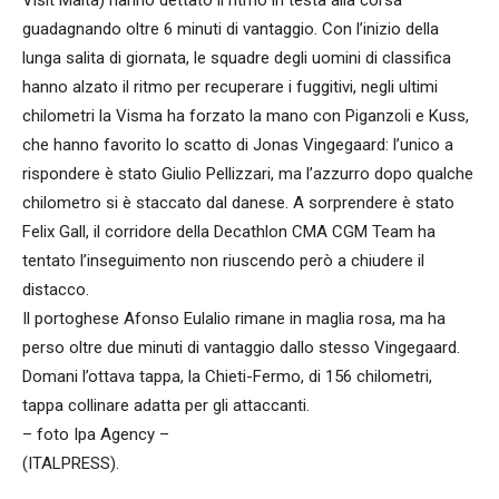
Visit Malta) hanno dettato il ritmo in testa alla corsa
guadagnando oltre 6 minuti di vantaggio. Con l’inizio della
lunga salita di giornata, le squadre degli uomini di classifica
hanno alzato il ritmo per recuperare i fuggitivi, negli ultimi
chilometri la Visma ha forzato la mano con Piganzoli e Kuss,
che hanno favorito lo scatto di Jonas Vingegaard: l’unico a
rispondere è stato Giulio Pellizzari, ma l’azzurro dopo qualche
chilometro si è staccato dal danese. A sorprendere è stato
Felix Gall, il corridore della Decathlon CMA CGM Team ha
tentato l’inseguimento non riuscendo però a chiudere il
distacco.
Il portoghese Afonso Eulalio rimane in maglia rosa, ma ha
perso oltre due minuti di vantaggio dallo stesso Vingegaard.
Domani l’ottava tappa, la Chieti-Fermo, di 156 chilometri,
tappa collinare adatta per gli attaccanti.
– foto Ipa Agency –
(ITALPRESS).