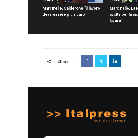
esteri
esteri
Marcinelle, Calderone “Il lavoro
Marcinelle, La 
deve essere più sicuro”
svolta per la s
lavoro”
Share