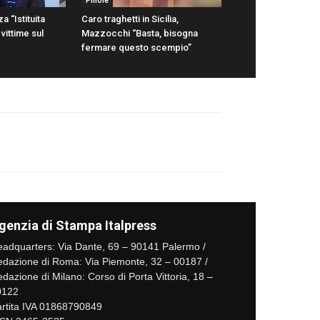
Pillole
a “Istituita
Caro traghetti in Sicilia,
vittime sul
Mazzocchi “Basta, bisogna
fermare questo scempio”
genzia di Stampa Italpress
adquarters: Via Dante, 69 – 90141 Palermo /
dazione di Roma: Via Piemonte, 32 – 00187 /
dazione di Milano: Corso di Porta Vittoria, 18 –
0122
rtita IVA 01868790849