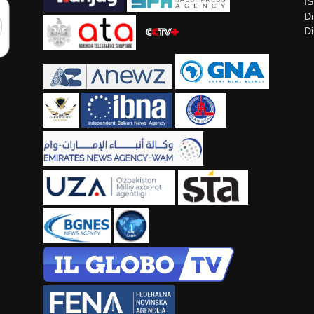
I
Di
Di