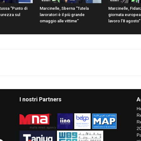
esteri
esteri
Russa “Punto di
Marcinelle, Sberna “Tutela
Marcinelle, Fidanz
icurezza sul
lavoratori è il più grande
giornata europea 
omaggio alle vittime”
lavoro l’8 agosto”
I nostri Partners
A
He
Re
Re
2
Pa