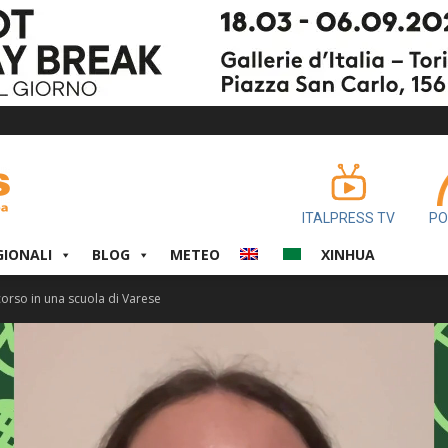
ITALPRESS TV
PO
GIONALI
BLOG
METEO
XINHUA
corso in una scuola di Varese