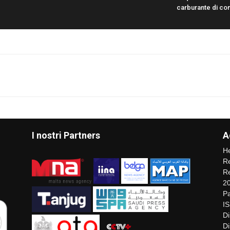
carburante di co
I nostri Partners
A
He
Re
Re
2
Pa
I
Di
Di