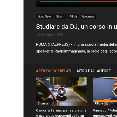
Video News
Giovani
Pillole
Videonews
Studiare da DJ, un corso in 
29 Novembre 2025
ROMA (ITALPRESS) - In una scuola media della pr
speaker di Radioimmaginaria, la radio degli adol
ARTICOLI CORRELATI
ALTRO DALL'AUTORE
Cronaca
Pillole
Camorra, fermati per estorsione
Vannacci “Futu
e usura due esponenti del clan
questua voti, v