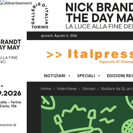
giovedì, Agosto 6, 2026
Italpress
NOTIZIARI
SPECIALI
EDIZIONI RE
Home
Video News
Giovani
Studiare da DJ, un 