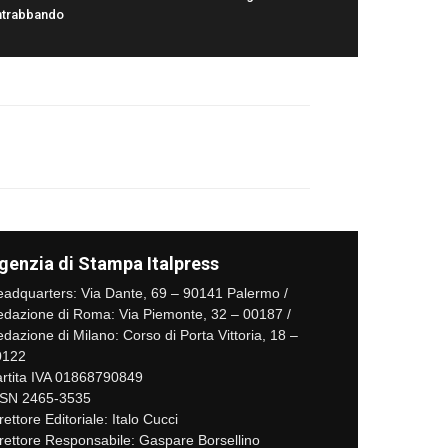
ntrabbando
genzia di Stampa Italpress
adquarters: Via Dante, 69 – 90141 Palermo /
dazione di Roma: Via Piemonte, 32 – 00187 /
dazione di Milano: Corso di Porta Vittoria, 18 –
0122
rtita IVA 01868790849
SSN 2465-3535
rettore Editoriale: Italo Cucci
rettore Responsabile: Gaspare Borsellino