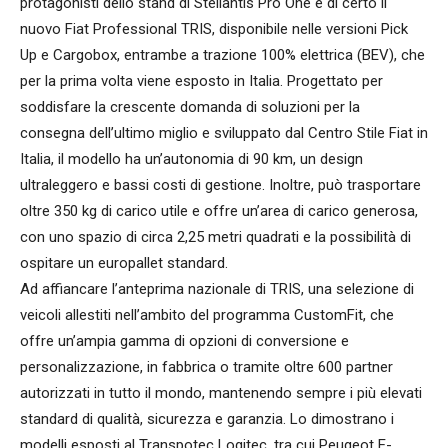
protagonisti dello stand di Stellantis Pro One è di certo il
nuovo Fiat Professional TRIS, disponibile nelle versioni Pick
Up e Cargobox, entrambe a trazione 100% elettrica (BEV), che
per la prima volta viene esposto in Italia. Progettato per
soddisfare la crescente domanda di soluzioni per la
consegna dell’ultimo miglio e sviluppato dal Centro Stile Fiat in
Italia, il modello ha un’autonomia di 90 km, un design
ultraleggero e bassi costi di gestione. Inoltre, può trasportare
oltre 350 kg di carico utile e offre un’area di carico generosa,
con uno spazio di circa 2,25 metri quadrati e la possibilità di
ospitare un europallet standard.
Ad affiancare l’anteprima nazionale di TRIS, una selezione di
veicoli allestiti nell’ambito del programma CustomFit, che
offre un’ampia gamma di opzioni di conversione e
personalizzazione, in fabbrica o tramite oltre 600 partner
autorizzati in tutto il mondo, mantenendo sempre i più elevati
standard di qualità, sicurezza e garanzia. Lo dimostrano i
modelli esposti al Transpotec Logitec, tra cui Peugeot E-