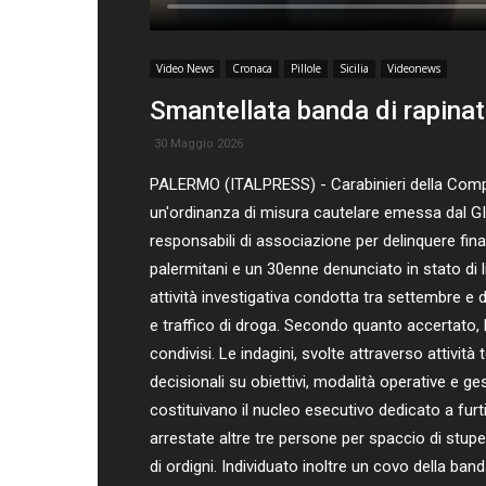
Video News
Cronaca
Pillole
Sicilia
Videonews
Smantellata banda di rapinato
30 Maggio 2026
PALERMO (ITALPRESS) - Carabinieri della Compagn
un'ordinanza di misura cautelare emessa dal GIP 
responsabili di associazione per delinquere fina
palermitani e un 30enne denunciato in stato di l
attività investigativa condotta tra settembre e 
e traffico di droga. Secondo quanto accertato, 
condivisi. Le indagini, svolte attraverso attivi
decisionali su obiettivi, modalità operative e g
costituivano il nucleo esecutivo dedicato a furti
arrestate altre tre persone per spaccio di stupef
di ordigni. Individuato inoltre un covo della ba