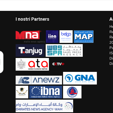
I nostri Partners
A
He
Re
Re
2
Pa
I
Di
Di