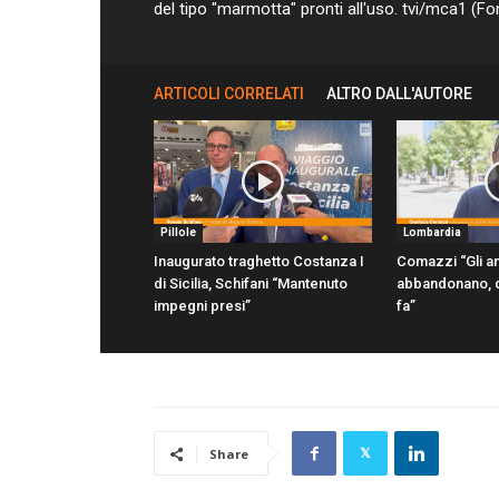
del tipo "marmotta" pronti all'uso. tvi/mca1 (Fon
ARTICOLI CORRELATI
ALTRO DALL'AUTORE
Pillole
Lombardia
Inaugurato traghetto Costanza I
Comazzi “Gli an
di Sicilia, Schifani “Mantenuto
abbandonano, d
impegni presi”
fa”
Share