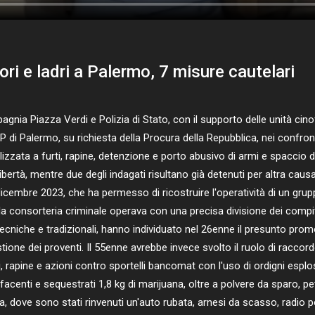
ri e ladri a Palermo, 7 misure cautelari
ia Piazza Verdi e Polizia di Stato, con il supporto delle unità cinofi
di Palermo, su richiesta della Procura della Repubblica, nei confronti
lizzata a furti, rapine, detenzione e porto abusivo di armi e spaccio 
ibertà, mentre due degli indagati risultano già detenuti per altra cau
dicembre 2023, che ha permesso di ricostruire l'operatività di un grupp
la consorteria criminale operava con una precisa divisione dei compit
tà tecniche e tradizionali, hanno individuato nel 26enne il presunto p
estione dei proventi. Il 55enne avrebbe invece svolto il ruolo di racco
, rapine e azioni contro sportelli bancomat con l'uso di ordigni esplos
acenti e sequestrati 1,8 kg di marijuana, oltre a polvere da sparo, pet
nda, dove sono stati rinvenuti un'auto rubata, arnesi da scasso, radio