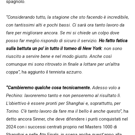
spagnolo.
“Considerando tutto, la stagione che sto facendo è incredibile,
con tantissimi alti e pochi bassi. Ci sarà ora tanto lavoro da
fare per migliorare ancora. Se mi si chiede un colpo dove
posso far meglio rispondo di sicuro il servizio.
Ho fatto fatica
sulla battuta un po’ in tutto il torneo di New York
: non sono
riuscito a servire bene e nel modo giusto. Anche così
comunque mi sono ritrovato in finale a lottare per un’altra
coppa”
, ha aggiunto il tennista azzurro.
“Cambieremo qualche cosa tecnicamente.
Adesso volo a
Pechino: lavoreremo tanto e non penseremo al risultato lì.
L’obiettivo è essere pronti per Shanghai e, soprattutto, per
Torino. C’è tanto lavoro da fare ma il bello è anche questo”
, ha
detto ancora Sinner, che deve difendere i punti conquistati nel
2024 con i successi centrati proprio nel Masters 1000 di
Shanghai e nelle Atp Finals, in scena anche quest’anno alla