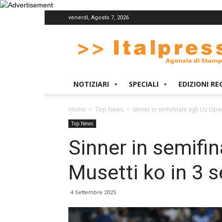
venerdì, Agosto 7, 2026
Italpress
NOTIZIARI
SPECIALI
EDIZIONI RE
Home
Top News
Sinner in semifinale agli Us Open
Top News
Sinner in semifin
Musetti ko in 3 s
4 Settembre 2025