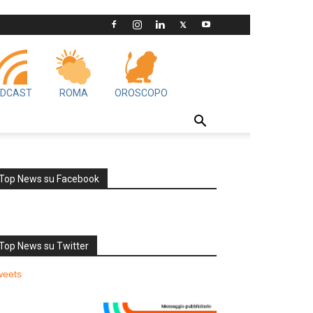
DCAST
ROMA
OROSCOPO
Top News su Facebook
Top News su Twitter
weets