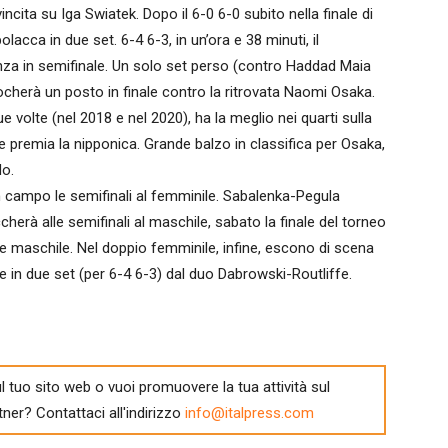
cita su Iga Swiatek. Dopo il 6-0 6-0 subito nella finale di
lacca in due set. 6-4 6-3, in un’ora e 38 minuti, il
anza in semifinale. Un solo set perso (contro Haddad Maia
giocherà un posto in finale contro la ritrovata Naomi Osaka.
olte (nel 2018 e nel 2020), ha la meglio nei quarti sulla
 premia la nipponica. Grande balzo in classifica per Osaka,
o.
n campo le semifinali al femminile. Sabalenka-Pegula
herà alle semifinali al maschile, sabato la finale del torneo
e maschile. Nel doppio femminile, infine, escono di scena
tte in due set (per 6-4 6-3) dal duo Dabrowski-Routliffe.
l tuo sito web o vuoi promuovere la tua attività sul
tner? Contattaci all'indirizzo
info@italpress.com