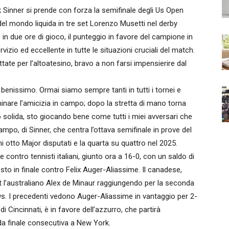
inner si prende con forza la semifinale degli Us Open
el mondo liquida in tre set Lorenzo Musetti nel derby
, in due ore di gioco, il punteggio in favore del campione in
izio ed eccellente in tutte le situazioni cruciali del match.
ttate per l’altoatesino, bravo a non farsi impensierire dal
nissimo. Ormai siamo sempre tanti in tutti i tornei e
inare l’amicizia in campo; dopo la stretta di mano torna
 solida, sto giocando bene come tutti i miei avversari che
 campo, di Sinner, che centra l’ottava semifinale in prove del
mi otto Major disputati e la quarta su quattro nel 2025.
e contro tennisti italiani, giunto ora a 16-0, con un saldo di
posto in finale contro Felix Auger-Aliassime. Il canadese,
 l’australiano Alex de Minaur raggiungendo per la seconda
ows. I precedenti vedono Auger-Aliassime in vantaggio per 2-
 Cincinnati, è in favore dell’azzurro, che partirà
a finale consecutiva a New York.