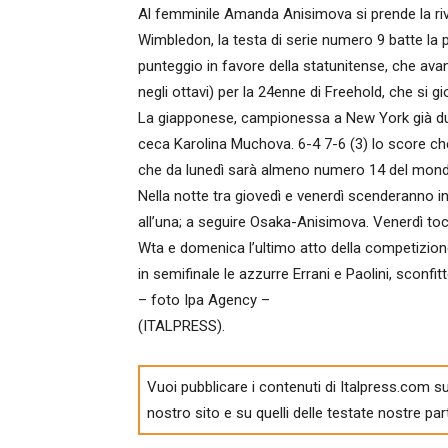
Al femminile Amanda Anisimova si prende la rivin
Wimbledon, la testa di serie numero 9 batte la po
punteggio in favore della statunitense, che av
negli ottavi) per la 24enne di Freehold, che si 
La giapponese, campionessa a New York già due v
ceca Karolina Muchova. 6-4 7-6 (3) lo score che
che da lunedì sarà almeno numero 14 del mond
Nella notte tra giovedì e venerdì scenderanno i
all’una; a seguire Osaka-Anisimova. Venerdì tocc
Wta e domenica l’ultimo atto della competizion
in semifinale le azzurre Errani e Paolini, sconfi
– foto Ipa Agency –
(ITALPRESS).
Vuoi pubblicare i contenuti di Italpress.com su
nostro sito e su quelli delle testate nostre par