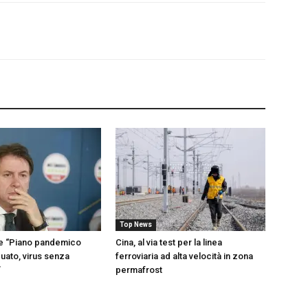
Top News
te “Piano pandemico
Cina, al via test per la linea
uato, virus senza
ferroviaria ad alta velocità in zona
”
permafrost