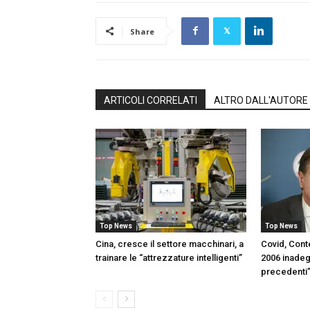
Share
ARTICOLI CORRELATI
ALTRO DALL'AUTORE
Top News
Top News
Cina, cresce il settore macchinari, a
Covid, Con
trainare le “attrezzature intelligenti”
2006 inadeg
precedenti