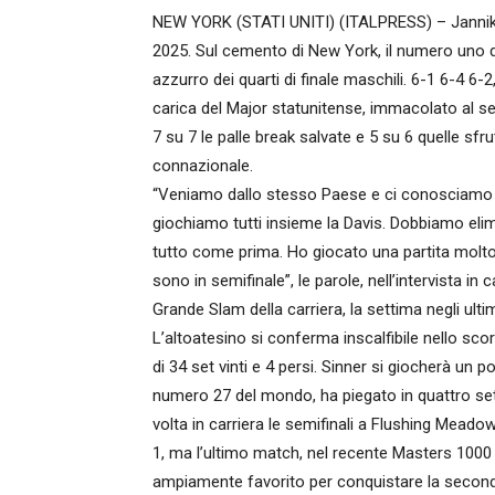
NEW YORK (STATI UNITI) (ITALPRESS) – Jannik S
2025. Sul cemento di New York, il numero uno d
azzurro dei quarti di finale maschili. 6-1 6-4 6-2
carica del Major statunitense, immacolato al serv
7 su 7 le palle break salvate e 5 su 6 quelle sfru
connazionale.
“Veniamo dallo stesso Paese e ci conosciamo be
giochiamo tutti insieme la Davis. Dobbiamo elim
tutto come prima. Ho giocato una partita molto
sono in semifinale”, le parole, nell’intervista in
Grande Slam della carriera, la settima negli ulti
L’altoatesino si conferma inscalfibile nello scor
di 34 set vinti e 4 persi. Sinner si giocherà un 
numero 27 del mondo, ha piegato in quattro set
volta in carriera le semifinali a Flushing Mead
1, ma l’ultimo match, nel recente Masters 1000 di
ampiamente favorito per conquistare la second