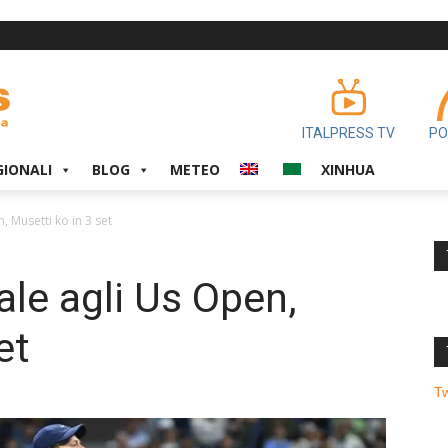
ITALPRESS TV
PO
GIONALI
BLOG
METEO
XINHUA
, Musetti ko in 3 set
ale agli Us Open,
et
T