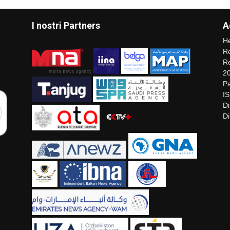
I nostri Partners
A
He
Re
Re
2
Pa
I
Di
Di