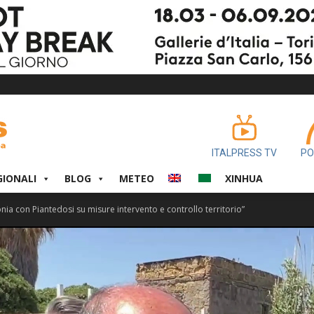
ITALPRESS TV
PO
GIONALI
BLOG
METEO
XINHUA
tonia con Piantedosi su misure intervento e controllo territorio”