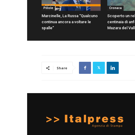
Pillole
Cronaca
Marcinelle, La Russa “Qualcuno
Scoperto un re
continua ancora a voltare le
centinaia di anf
spalle”
Mazara del Val
Share