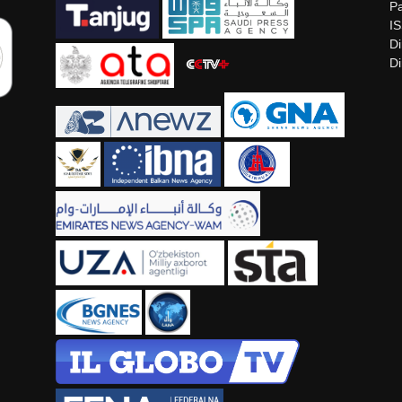
Pa
I
Di
Di