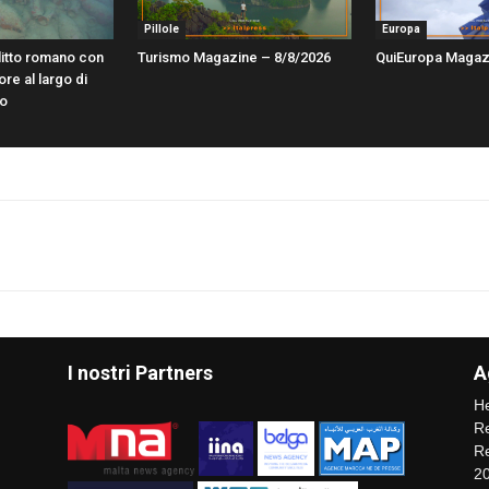
Pillole
Europa
litto romano con
Turismo Magazine – 8/8/2026
QuiEuropa Magaz
ore al largo di
lo
I nostri Partners
A
He
Re
Re
2