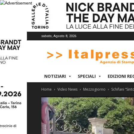
sabato, Agosto 8, 2026
Italpress
NOTIZIARI
SPECIALI
EDIZIONI RE
Home
Video News
Mezzogiorno
Schifani “Sin