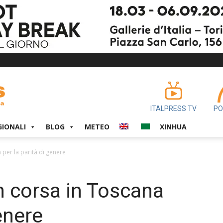
ITALPRESS TV
PO
GIONALI
BLOG
METEO
XINHUA
 per la parità di genere
 corsa in Toscana
enere