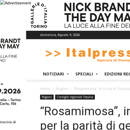
domenica, Agosto 9, 2026
Italpress
NOTIZIARI
SPECIALI
EDIZIONI RE
Home
Regioni
“Rosamimosa”, in corsa in Toscana
Regioni
Consiglio regionale Toscana
“Rosamimosa”, in
per la parità di g