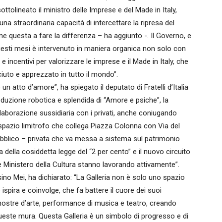
sottolineato il ministro delle Imprese e del Made in Italy,
a straordinaria capacità di intercettare la ripresa del
 questa a fare la differenza – ha aggiunto -. Il Governo, e
 questi mesi è intervenuto in maniera organica non solo con
e incentivi per valorizzare le imprese e il Made in Italy, che
ciuto e apprezzato in tutto il mondo”.
 un atto d’amore”, ha spiegato il deputato di Fratelli d’Italia
duzione robotica e splendida di “Amore e psiche”, la
laborazione sussidiaria con i privati, anche coniugando
 spazio limitrofo che collega Piazza Colonna con Via del
pubblico – privata che va messa a sistema sul patrimonio
a della cosiddetta legge del “2 per cento” e il nuovo circuito
 e Ministero della Cultura stanno lavorando attivamente”.
ino Mei, ha dichiarato: “La Galleria non è solo uno spazio
spira e coinvolge, che fa battere il cuore dei suoi
, mostre d’arte, performance di musica e teatro, creando
queste mura. Questa Galleria è un simbolo di progresso e di