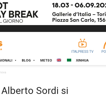
ITALPRESS TV
PO
GIONALI
BLOG
METEO
XINHUA
nnova
 Alberto Sordi si