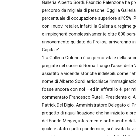
Galleria Alberto Sordi, Fabrizio Palenzona ha p
percorso da migliaia di persone. Oggi la Galleri
percentuale di occupazione superiore all’85%. P
con i nuovi retailer, infatti, la Galleria a regi
e impiegherà complessivamente oltre 800 persone
rinnovamento guidato da Prelios, arriveranno in
Capitale”.
“La Galleria Colonna è un perno vitale della socia
pregiate nel cuore di Roma. Lungo l’asse della V
assistito a vicende storiche indelebili, come l’att
nome di Alberto Sordi arricchisce l’immaginazi
fosse ancora con noi – ed in effetti lo è, per mil
commentato Francesco Rutelli, Presidente di A
Patrick Del Bigio, Amministratore Delegato di P
progetto di riqualificazione che ha iniziato a p
del Fondo Megas, interamente sottoscritto dall
quale è stato quello pandemico, si è avuta la vi