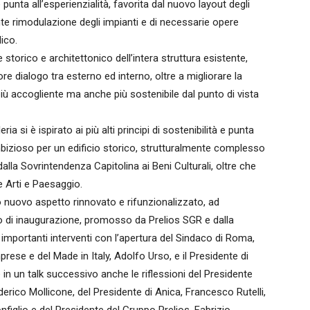
nta all’esperienzialità, favorita dal nuovo layout degli
e rimodulazione degli impianti e di necessarie opere
lico.
e storico e architettonico dell’intera struttura esistente,
e dialogo tra esterno ed interno, oltre a migliorare la
più accogliente ma anche più sostenibile dal punto di vista
ia si è ispirato ai più alti principi di sostenibilità e punta
mbizioso per un edificio storico, strutturalmente complesso
dalla Sovrintendenza Capitolina ai Beni Culturali, oltre che
e Arti e Paesaggio.
suo nuovo aspetto rinnovato e rifunzionalizzato, ad
nto di inaugurazione, promosso da Prelios SGR e dalla
importanti interventi con l’apertura del Sindaco di Roma,
mprese e del Made in Italy, Adolfo Urso, e il Presidente di
in un talk successivo anche le riflessioni del Presidente
rico Mollicone, del Presidente di Anica, Francesco Rutelli,