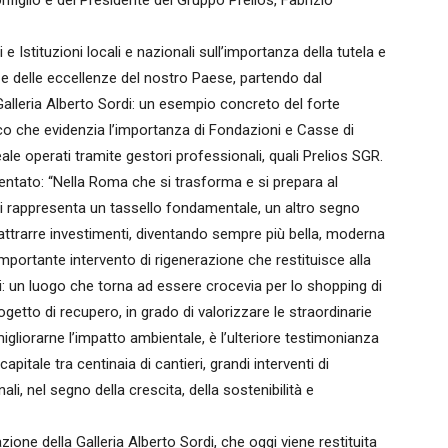
figlio e del Presidente del Gruppo Prelios, Fabrizio
 e Istituzioni locali e nazionali sull’importanza della tutela e
 e delle eccellenze del nostro Paese, partendo dal
Galleria Alberto Sordi: un esempio concreto del forte
co che evidenzia l’importanza di Fondazioni e Casse di
ale operati tramite gestori professionali, quali Prelios SGR.
entato: “Nella Roma che si trasforma e si prepara al
ordi rappresenta un tassello fondamentale, un altro segno
 attrarre investimenti, diventando sempre più bella, moderna
mportante intervento di rigenerazione che restituisce alla
ati: un luogo che torna ad essere crocevia per lo shopping di
progetto di recupero, in grado di valorizzare le straordinarie
migliorarne l’impatto ambientale, è l’ulteriore testimonianza
itale tra centinaia di cantieri, grandi interventi di
ali, nel segno della crescita, della sostenibilità e
ione della Galleria Alberto Sordi, che oggi viene restituita