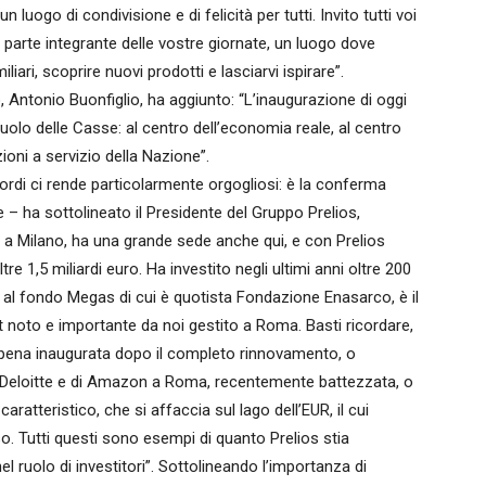
n luogo di condivisione e di felicità per tutti. Invito tutti voi
i parte integrante delle vostre giornate, un luogo dove
iari, scoprire nuovi prodotti e lasciarvi ispirare”.
, Antonio Buonfiglio, ha aggiunto: “L’inaugurazione di oggi
uolo delle Casse: al centro dell’economia reale, al centro
uzioni a servizio della Nazione”.
ordi ci rende particolarmente orgogliosi: è la conferma
 – ha sottolineato il Presidente del Gruppo Prelios,
 a Milano, ha una grande sede anche qui, e con Prelios
re 1,5 miliardi euro. Ha investito negli ultimi anni oltre 200
ne al fondo Megas di cui è quotista Fondazione Enasarco, è il
et noto e importante da noi gestito a Roma. Basti ricordare,
ppena inaugurata dopo il completo rinnovamento, o
i Deloitte e di Amazon a Roma, recentemente battezzata, o
caratteristico, che si affaccia sul lago dell’EUR, il cui
. Tutti questi sono esempi di quanto Prelios stia
el ruolo di investitori”. Sottolineando l’importanza di