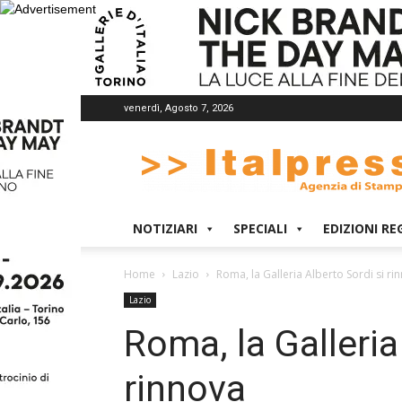
venerdì, Agosto 7, 2026
Italpress
NOTIZIARI
SPECIALI
EDIZIONI RE
Home
Lazio
Roma, la Galleria Alberto Sordi si ri
Lazio
Roma, la Galleria
rinnova