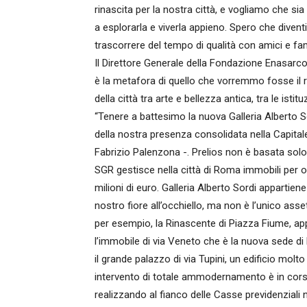
rinascita per la nostra città, e vogliamo che sia u
a esplorarla e viverla appieno. Spero che divent
trascorrere del tempo di qualità con amici e famil
Il Direttore Generale della Fondazione Enasarco
è la metafora di quello che vorremmo fosse il r
della città tra arte e bellezza antica, tra le istit
“Tenere a battesimo la nuova Galleria Alberto S
della nostra presenza consolidata nella Capitale
Fabrizio Palenzona -. Prelios non è basata solo
SGR gestisce nella città di Roma immobili per olt
milioni di euro. Galleria Alberto Sordi appartie
nostro fiore all’occhiello, ma non è l’unico ass
per esempio, la Rinascente di Piazza Fiume, a
l’immobile di via Veneto che è la nuova sede d
il grande palazzo di via Tupini, un edificio molto 
intervento di totale ammodernamento è in corso
realizzando al fianco delle Casse previdenziali n