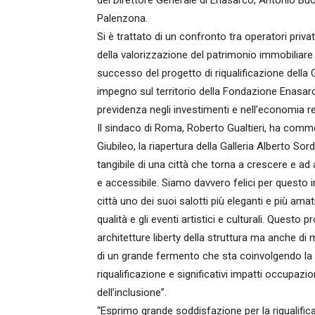
del Direttore Generale di Enasarco, Antonio Buon
Palenzona.
Si è trattato di un confronto tra operatori privati
della valorizzazione del patrimonio immobiliare
successo del progetto di riqualificazione della 
impegno sul territorio della Fondazione Enasar
previdenza negli investimenti e nell’economia re
Il sindaco di Roma, Roberto Gualtieri, ha comm
Giubileo, la riapertura della Galleria Alberto S
tangibile di una città che torna a crescere e ad
e accessibile. Siamo davvero felici per questo i
città uno dei suoi salotti più eleganti e più am
qualità e gli eventi artistici e culturali. Questo 
architetture liberty della struttura ma anche di 
di un grande fermento che sta coinvolgendo la cap
riqualificazione e significativi impatti occupazion
dell’inclusione”.
“Esprimo grande soddisfazione per la riqualificaz