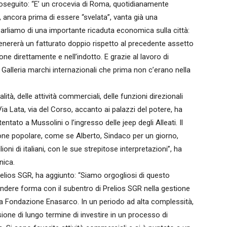
roseguito: “E’ un crocevia di Roma, quotidianamente
a, ancora prima di essere “svelata”, vanta già una
arliamo di una importante ricaduta economica sulla città:
me genererà un fatturato doppio rispetto al precedente assetto
 direttamente e nell’indotto. E grazie al lavoro di
 Galleria marchi internazionali che prima non c’erano nella
lità, delle attività commerciali, delle funzioni direzionali
ia Lata, via del Corso, accanto ai palazzi del potere, ha
entato a Mussolini o l’ingresso delle jeep degli Alleati. Il
one popolare, come se Alberto, Sindaco per un giorno,
ioni di italiani, con le sue strepitose interpretazioni”, ha
nica.
relios SGR, ha aggiunto: “Siamo orgogliosi di questo
rendere forma con il subentro di Prelios SGR nella gestione
a Fondazione Enasarco. In un periodo ad alta complessità,
sione di lungo termine di investire in un processo di