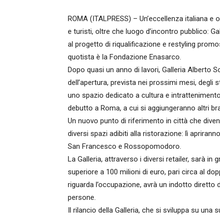
ROMA (ITALPRESS) – Un’eccellenza italiana e or
e turisti, oltre che luogo d’incontro pubblico: G
al progetto di riqualificazione e restyling prom
quotista è la Fondazione Enasarco.
Dopo quasi un anno di lavori, Galleria Alberto Sor
dell’apertura, prevista nei prossimi mesi, degl
uno spazio dedicato a cultura e intrattenimento
debutto a Roma, a cui si aggiungeranno altri bra
Un nuovo punto di riferimento in città che dive
diversi spazi adibiti alla ristorazione: lì apriran
San Francesco e Rossopomodoro.
La Galleria, attraverso i diversi retailer, sarà i
superiore a 100 milioni di euro, pari circa al do
riguarda l’occupazione, avrà un indotto diretto 
persone.
Il rilancio della Galleria, che si sviluppa su una