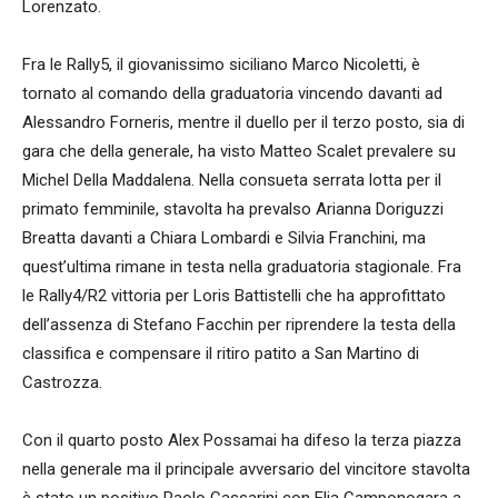
Lorenzato.
Fra le Rally5, il giovanissimo siciliano Marco Nicoletti, è
tornato al comando della graduatoria vincendo davanti ad
Alessandro Forneris, mentre il duello per il terzo posto, sia di
gara che della generale, ha visto Matteo Scalet prevalere su
Michel Della Maddalena. Nella consueta serrata lotta per il
primato femminile, stavolta ha prevalso Arianna Doriguzzi
Breatta davanti a Chiara Lombardi e Silvia Franchini, ma
quest’ultima rimane in testa nella graduatoria stagionale. Fra
le Rally4/R2 vittoria per Loris Battistelli che ha approfittato
dell’assenza di Stefano Facchin per riprendere la testa della
classifica e compensare il ritiro patito a San Martino di
Castrozza.
Con il quarto posto Alex Possamai ha difeso la terza piazza
nella generale ma il principale avversario del vincitore stavolta
è stato un positivo Paolo Cassarini con Elia Camponogara a