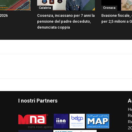
Calabria
Cronaca
/2026
Cosenza, incassano per 7 anni la
Evasione fiscale, 
pensione del padre deceduto,
per 2,5 milioni a
denunciata coppia
I nostri Partners
A
He
Re
Re
2