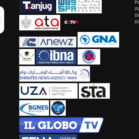
Pa
I
Di
Di