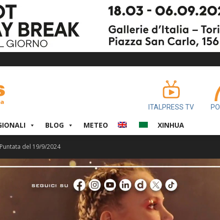
ITALPRESS TV
PO
GIONALI
BLOG
METEO
XINHUA
Puntata del 19/9/2024