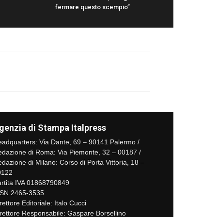
fermare questo scempio”
genzia di Stampa Italpress
adquarters: Via Dante, 69 – 90141 Palermo /
dazione di Roma: Via Piemonte, 32 – 00187 /
dazione di Milano: Corso di Porta Vittoria, 18 –
0122
rtita IVA 01868790849
SSN 2465-3535
rettore Editoriale: Italo Cucci
rettore Responsabile: Gaspare Borsellino