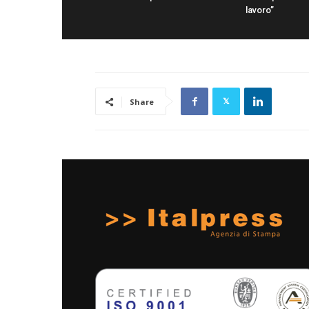
lavoro”
Share