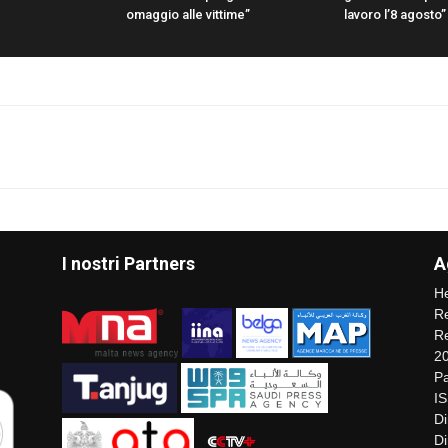
omaggio alle vittime”
lavoro l’8 agosto”
I nostri Partners
A
He
Re
Re
2
Pa
I
Di
Di