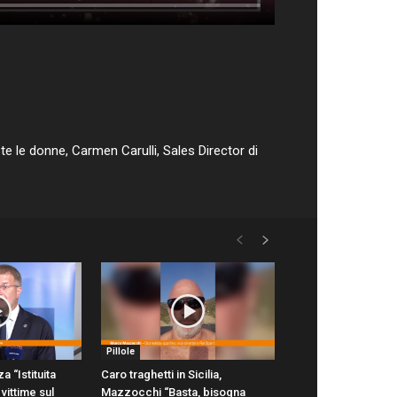
e le donne, Carmen Carulli, Sales Director di
Pillole
a “Istituita
Caro traghetti in Sicilia,
vittime sul
Mazzocchi “Basta, bisogna