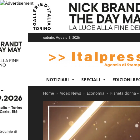
sabato, Agosto 8, 2026
Italpress
NOTIZIARI
SPECIALI
EDIZIONI RE
Home
Video News
Economia
Pianeta donna – 