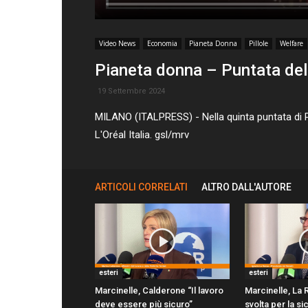
Video News
Economia
Pianeta Donna
Pillole
Welfare
Pianeta donna – Puntata de
19 Settembre 2024
MILANO (ITALPRESS) - Nella quinta puntata di P
L'Oréal Italia. gsl/mrv
ARTICOLI CORRELATI
ALTRO DALL'AUTORE
esteri
esteri
Marcinelle, Calderone “Il lavoro
Marcinelle, La 
deve essere più sicuro”
svolta per la s