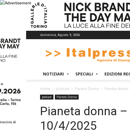
domenica, Agosto 9, 2026
Italpress
NOTIZIARI
SPECIALI
EDIZIONI RE
Home
podcast
Pianeta Donna
Pianeta donna 
podcast
Pianeta Donna
Pianeta donna – 
10/4/2025