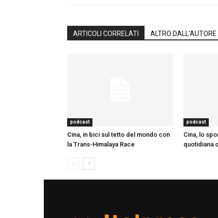
ARTICOLI CORRELATI
ALTRO DALL'AUTORE
podcast
podcast
Cina, in bici sul tetto del mondo con
Cina, lo spor
la Trans-Himalaya Race
quotidiana co