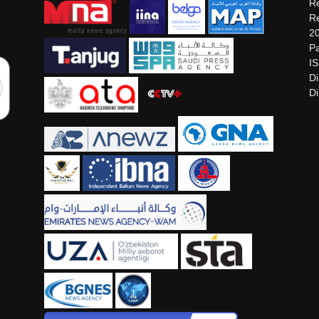
Re
Re
2
Pa
I
Di
Di