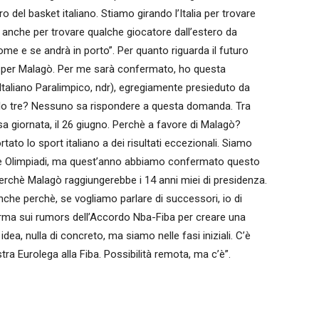
o del basket italiano. Stiamo girando l’Italia per trovare
 anche per trovare qualche giocatore dall’estero da
ome e se andrà in porto”. Per quanto riguarda il futuro
no per Malagò. Per me sarà confermato, ho questa
Italiano Paralimpico, ndr), egregiamente presieduto da
solo tre? Nessuno sa rispondere a questa domanda. Tra
ssa giornata, il 26 giugno. Perchè a favore di Malagò?
ato lo sport italiano a dei risultati eccezionali. Siamo
alle Olimpiadi, ma quest’anno abbiamo confermato questo
erchè Malagò raggiungerebbe i 14 anni miei di presidenza.
nche perchè, se vogliamo parlare di successori, io di
fferma sui rumors dell’Accordo Nba-Fiba per creare una
dea, nulla di concreto, ma siamo nelle fasi iniziali. C’è
stra Eurolega alla Fiba. Possibilità remota, ma c’è”.