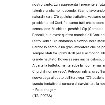
nostro vanto. Lui rappresenta il presente e futur
talenti e ci stiamo riuscendo. Stiamo lavorando
naturalizzare. C’è qualche trattativa, vediamo c
presidente del Coni, “lo sanno tutti che io so
sensazione. Mi chiedo: perchè il Cip (Comitato 
Pancalli, può avere quattro mandati e il Coni 
l’altro Coni e Cip andranno a elezioni nella ste
Perchè lo stimo, è un gran lavoratore che ha port
sempre stati tra i primi 8-10 paesi al mondo 
grande risultato. Dovrei essere anche geloso, p
A parte la battuta, meriterebbe la riconferma, a
Churchill non ne vedo”. Petrucci, infine, si so
nuova Lega al posto dell’Eurolega: “C’è qualche i
questo tentativo di cercare di riavvicinare la no
– Foto Image –
(ITALPRESS).