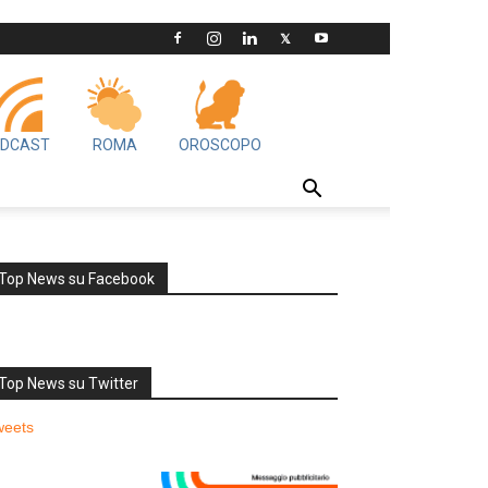
DCAST
ROMA
OROSCOPO
Top News su Facebook
Top News su Twitter
weets