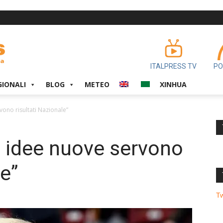
ITALPRESS TV
PO
GIONALI
BLOG
METEO
XINHUA
vono risultati Nazionale”
e idee nuove servono
le”
T