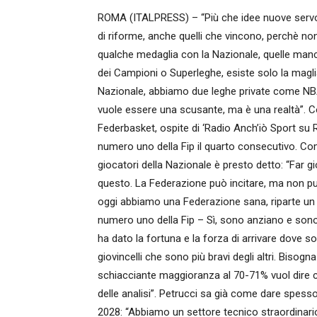
ROMA (ITALPRESS) – “Più che idee nuove servono 
di riforme, anche quelli che vincono, perchè no
qualche medaglia con la Nazionale, quelle man
dei Campioni o Superleghe, esiste solo la maglia 
Nazionale, abbiamo due leghe private come NBA
vuole essere una scusante, ma è una realtà”. Co
Federbasket, ospite di ‘Radio Anch’iò Sport su 
numero uno della Fip il quarto consecutivo. Co
giocatori della Nazionale è presto detto: “Far g
questo. La Federazione può incitare, ma non può 
oggi abbiamo una Federazione sana, riparte u
numero uno della Fip – Sì, sono anziano e sono 
ha dato la fortuna e la forza di arrivare dove s
giovincelli che sono più bravi degli altri. Bis
schiacciante maggioranza al 70-71% vuol dire ch
delle analisi”. Petrucci sa già come dare spesso
2028: “Abbiamo un settore tecnico straordinari