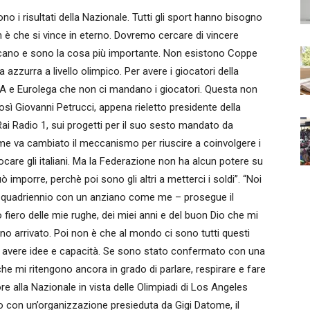
i risultati della Nazionale. Tutti gli sport hanno bisogno
n è che si vince in eterno. Dovremo cercare di vincere
cano e sono la cosa più importante. Non esistono Coppe
azzurra a livello olimpico. Per avere i giocatori della
 e Eurolega che non ci mandano i giocatori. Questa non
sì Giovanni Petrucci, appena rieletto presidente della
Rai Radio 1, sui progetti per il suo sesto mandato da
me va cambiato il meccanismo per riuscire a coinvolgere i
iocare gli italiani. Ma la Federazione non ha alcun potere su
imporre, perchè poi sono gli altri a metterci i soldi”. “Noi
n quadriennio con un anziano come me – prosegue il
fiero delle mie rughe, dei miei anni e del buon Dio che mi
ono arrivato. Poi non è che al mondo ci sono tutti questi
ogna avere idee e capacità. Se sono stato confermato con una
e mi ritengono ancora in grado di parlare, respirare e fare
re alla Nazionale in vista delle Olimpiadi di Los Angeles
o con un’organizzazione presieduta da Gigi Datome, il