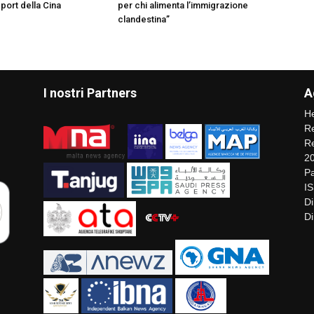
xport della Cina
per chi alimenta l’immigrazione
clandestina”
I nostri Partners
A
He
Re
Re
2
Pa
I
Di
Di