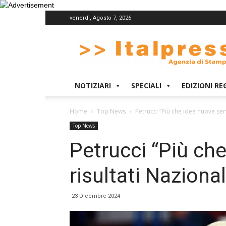
venerdì, Agosto 7, 2026
Italpress
NOTIZIARI
SPECIALI
EDIZIONI RE
Home
Top News
Petrucci “Più che idee nuove ser
Top News
Petrucci “Più ch
risultati Naziona
23 Dicembre 2024