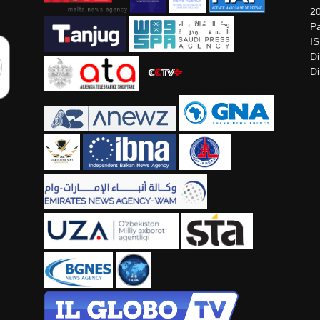
2
Pa
I
Di
Di