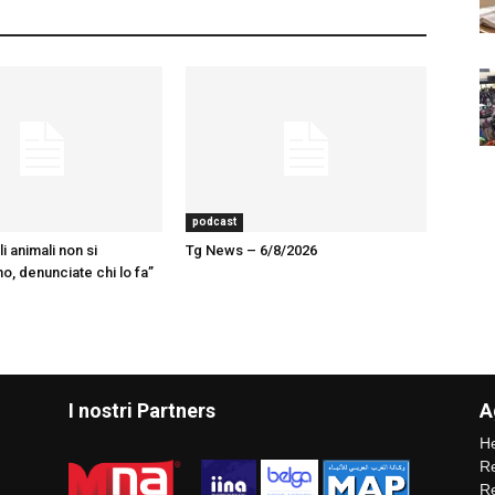
podcast
 animali non si
Tg News – 6/8/2026
, denunciate chi lo fa”
I nostri Partners
A
He
Re
Re