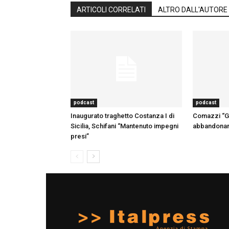
ARTICOLI CORRELATI
ALTRO DALL'AUTORE
podcast
podcast
Inaugurato traghetto Costanza I di
Comazzi “Gli
Sicilia, Schifani “Mantenuto impegni
abbandonano
presi”