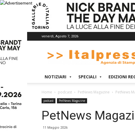
venerdì, Agosto 7, 2026
Italpress
NOTIZIARI
SPECIALI
EDIZIONI RE
Home
podcast
PetNews Magazine
PetNews Ma
podcast
PetNews Magazine
PetNews Magazi
11 Maggio 2026