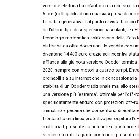
versione elettrica ha un’autonomia che supera i
6 ore (collegabili ad una qualsiasi presa di cor
frenata rigenerativa. Dal punto di vista tecni
ha l’ultimo tipo di sospensioni basculanti, le e
tecnologia motoristica californiana della Zero 
elettriche da oltre dodici anni. In vendita con un
diventano 14.490 euro grazie agli incentivi sta
affianca alla già nota versione Qooder termica, 
2020, sempre con motori a quattro tempi. Entra
ordinabili sia su internet che in concessionaria.
stabilità di un Qooder tradizionale ma, allo ste
una versione più “estrema”, ottimale per l’off-ro
specificatamente enduro con protezioni off-road
manubrio e pedana che consentono di adattare il
frontale ha una linea protettiva per ospitare l’
multi-road, presente su anteriore e posteriore.
sentieri sterrati. La parte posteriore presenta