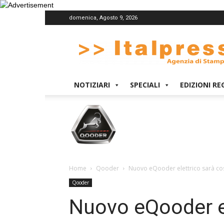
domenica, Agosto 9, 2026
Italpress
NOTIZIARI
SPECIALI
EDIZIONI RE
Home
Qooder
Nuovo eQooder elettrico sarà cos
Qooder
Nuovo eQooder el