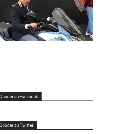
Qooder su Facebook
Qooder su Twitter