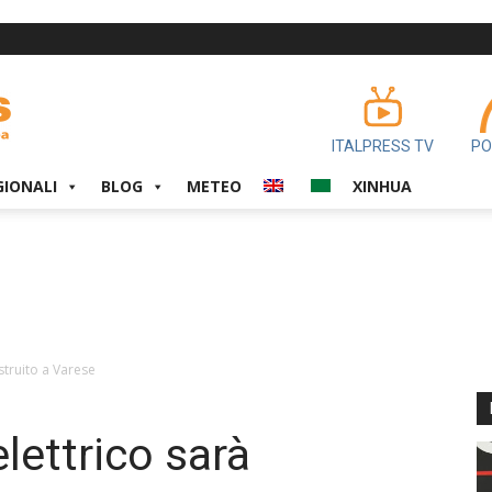
ITALPRESS TV
PO
GIONALI
BLOG
METEO
XINHUA
truito a Varese
ettrico sarà