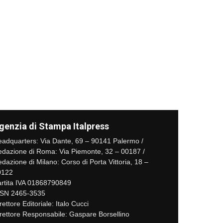
genzia di Stampa Italpress
adquarters: Via Dante, 69 – 90141 Palermo /
dazione di Roma: Via Piemonte, 32 – 00187 /
dazione di Milano: Corso di Porta Vittoria, 18 –
0122
rtita IVA 01868790849
SSN 2465-3535
rettore Editoriale: Italo Cucci
rettore Responsabile: Gaspare Borsellino