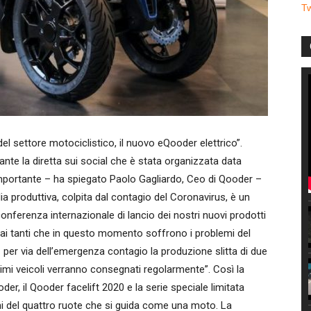
T
el settore motociclistico, il nuovo eQooder elettrico”.
nte la diretta sui social che è stata organizzata data
importante – ha spiegato Paolo Gagliardo, Ceo di Qooder –
ia produttiva, colpita dal contagio del Coronavirus, è un
conferenza internazionale di lancio dei nostri nuovi prodotti
 ai tanti che in questo momento soffrono i problemi del
per via dell’emergenza contagio la produzione slitta di due
primi veicoli verranno consegnati regolarmente”. Così la
er, il Qooder facelift 2020 e la serie speciale limitata
ni del quattro ruote che si guida come una moto. La