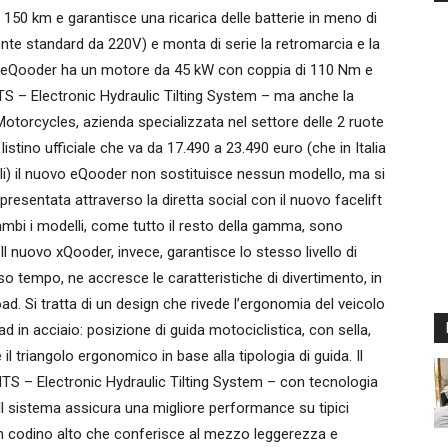
 150 km e garantisce una ricarica delle batterie in meno di
rente standard da 220V) e monta di serie la retromarcia e la
co l’eQooder ha un motore da 45 kW con coppia di 110 Nm e
HTS – Electronic Hydraulic Tilting System – ma anche la
Motorcycles, azienda specializzata nel settore delle 2 ruote
 listino ufficiale che va da 17.490 a 23.490 euro (che in Italia
tali) il nuovo eQooder non sostituisce nessun modello, ma si
presentata attraverso la diretta social con il nuovo facelift
mbi i modelli, come tutto il resto della gamma, sono
 Il nuovo xQooder, invece, garantisce lo stesso livello di
sso tempo, ne accresce le caratteristiche di divertimento, in
ad. Si tratta di un design che rivede l’ergonomia del veicolo
 in acciaio: posizione di guida motociclistica, con sella,
 triangolo ergonomico in base alla tipologia di guida. Il
eHTS – Electronic Hydraulic Tilting System – con tecnologia
 Il sistema assicura una migliore performance su tipici
 un codino alto che conferisce al mezzo leggerezza e