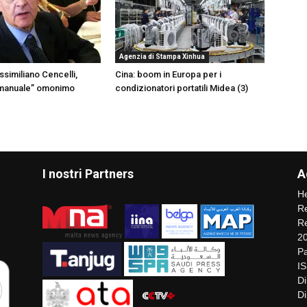
Agenzia di Stampa Xinhua
ssimiliano Cencelli,
Cina: boom in Europa per i
“manuale” omonimo
condizionatori portatili Midea (3)
I nostri Partners
A
He
Re
Re
2
Pa
I
Di
Di